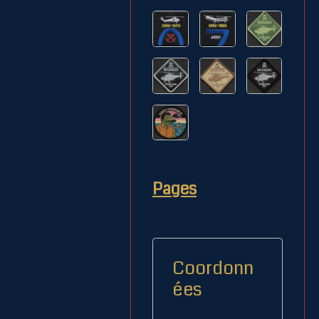
Pages
Coordonn
ées