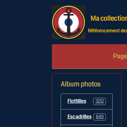
Ma collectio
Référencement des 
Page 
Album photos
Flottilles
3212
Escadrilles
849