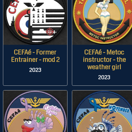
CEFAé - Former
CEFAé - Metoc
Entrainer - mod 2
instructor - the
weather girl
2023
2023