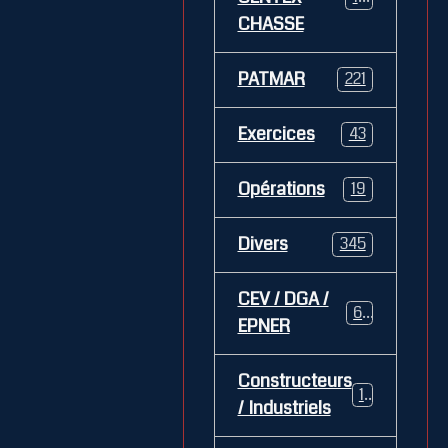
CHASSE
PATMAR
221
Exercices
43
Opérations
19
Divers
345
CEV / DGA /
62
EPNER
Constructeurs
127
/ Industriels