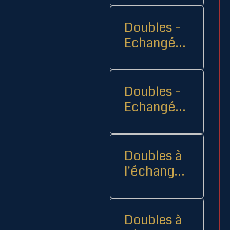
Doubles -
Echangés 1
- -
Doubles -
Echangés
2
Doubles à
l'échange
08
Doubles à