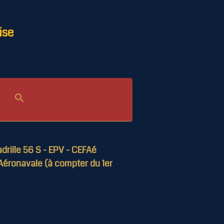
ise
drille 56 S - EPV - CEFAé
Aéronavale (à compter du 1er