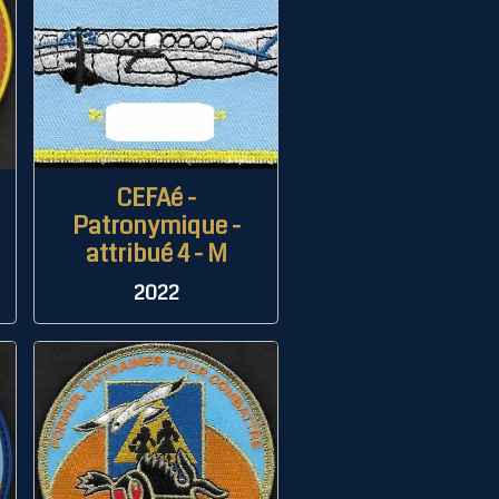
CEFAé -
Patronymique -
attribué 4 - M
2022