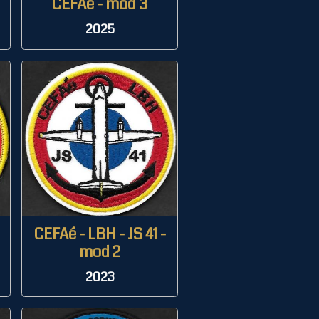
CEFAé - mod 3
2025
CEFAé - LBH - JS 41 -
mod 2
2023