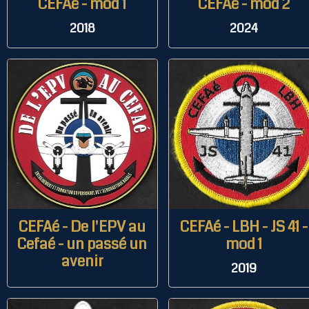
CEFAé - mod 1
CEFAé - mod 2
2018
2024
CEFAé - De l'EPV au
CEFAé - LBH - JS 41 -
Cefaé - un passé un
mod 1
avenir
2019