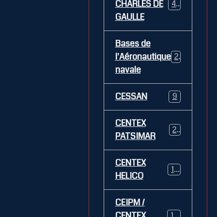
CHARLES DE
469
GAULLE
Bases de
l'Aéronautique
269
navale
CESSAN
9
CENTEX
21
PATSIMAR
CENTEX
14
HELICO
CEIPM /
CENTEX
108