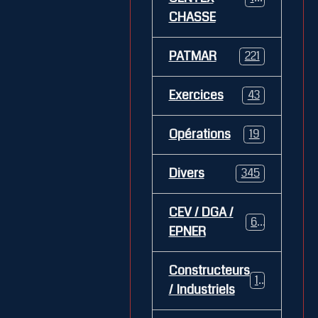
CHASSE
PATMAR
221
Exercices
43
Opérations
19
Divers
345
CEV / DGA /
62
EPNER
Constructeurs
127
/ Industriels