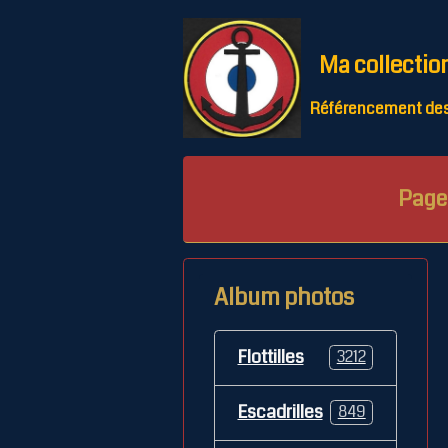
Ma collectio
Référencement des 
Page 
Album photos
Flottilles
3212
Escadrilles
849