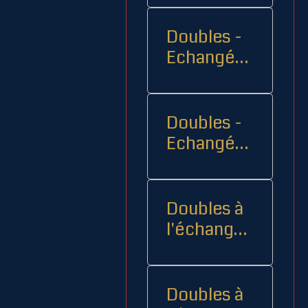
Doubles -
Echangés 1
- -
Doubles -
Echangés
2
Doubles à
l'échange
08
Doubles à