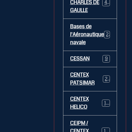
CHARLES DE
469
GAULLE
Bases de
l'Aéronautique
269
navale
CESSAN
9
CENTEX
21
PATSIMAR
CENTEX
14
HELICO
CEIPM /
CENTEX
108