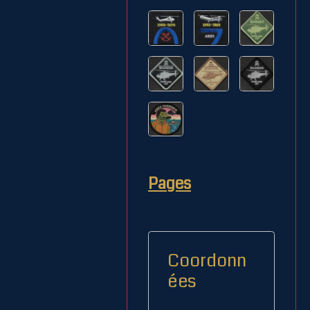
Pages
Coordonn
ées