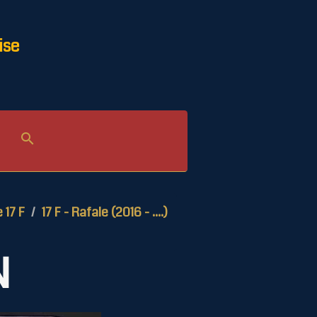
ise
e 17 F
17 F - Rafale (2016 - ....)
N