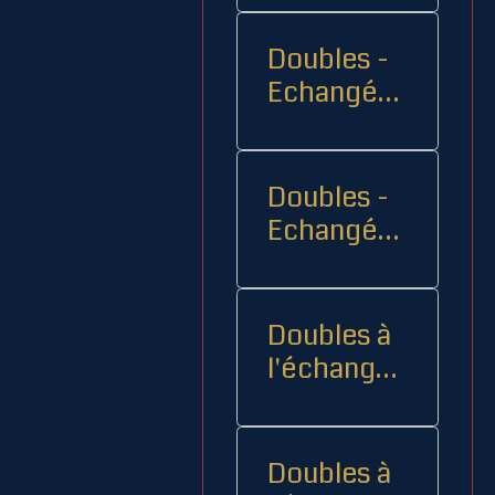
Doubles -
Echangés 1
- -
Doubles -
Echangés
2
Doubles à
l'échange
08
Doubles à