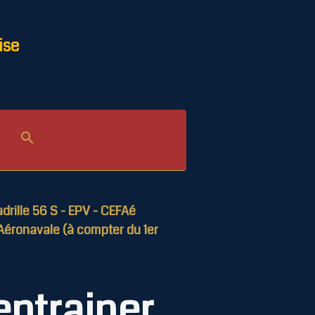
ise
drille 56 S - EPV - CEFAé
Aéronavale (à compter du 1er
entrainer