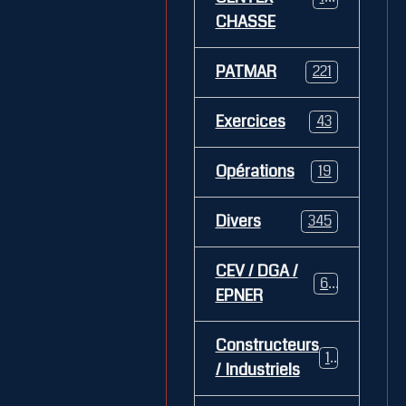
CHASSE
PATMAR
221
Exercices
43
Opérations
19
Divers
345
CEV / DGA /
62
EPNER
Constructeurs
127
/ Industriels