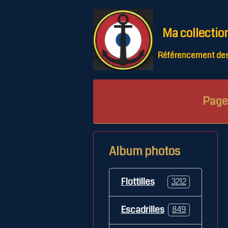
Ma collectio
Référencement des 
Page 
Album photos
Flottilles
3212
Escadrilles
849