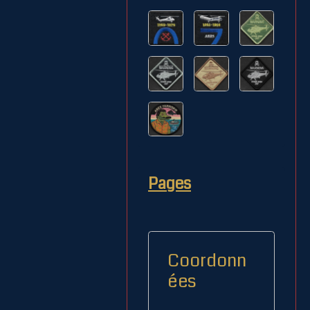
Pages
Coordonn
ées