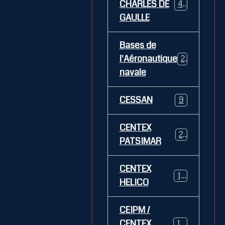
CHARLES DE
469
GAULLE
Bases de
l'Aéronautique
269
navale
CESSAN
9
CENTEX
21
PATSIMAR
CENTEX
14
HELICO
CEIPM /
CENTEX
108