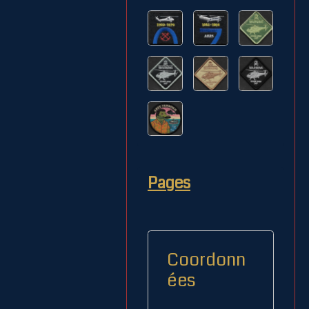
Pages
Coordonn
ées