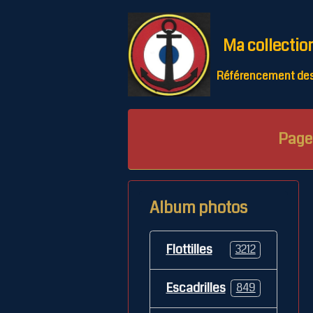
Ma collectio
Référencement des 
Page 
Album photos
Flottilles
3212
Escadrilles
849