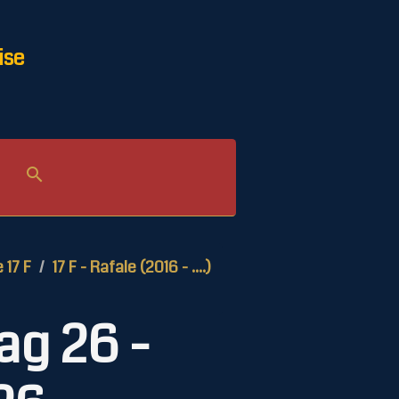
ise
e 17 F
17 F - Rafale (2016 - ....)
ag 26 -