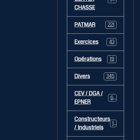
CHASSE
PATMAR
221
Exercices
43
Opérations
19
Divers
345
CEV / DGA /
62
EPNER
Constructeurs
127
/ Industriels