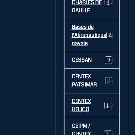
CHARLES DE
469
GAULLE
Bases de
l'Aéronautique
269
navale
CESSAN
9
CENTEX
21
PATSIMAR
CENTEX
14
HELICO
CEIPM /
CENTEX
108