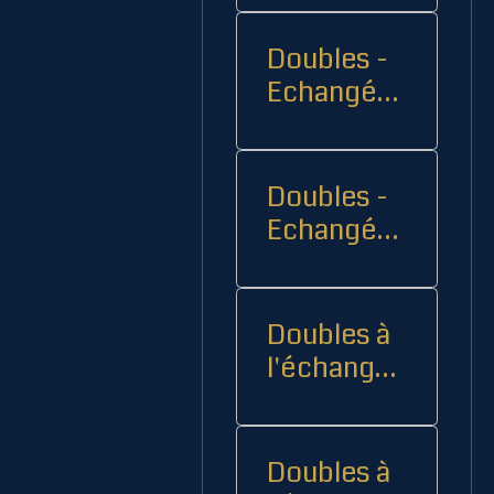
Doubles -
Echangés 1
- -
Doubles -
Echangés
2
Doubles à
l'échange
08
Doubles à