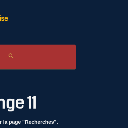
ise
ge 11
er la page "Recherches".