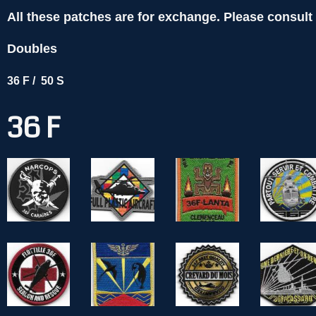
All these patches are for exchange. Please consul
Doubles
36 F /
50 S
36 F