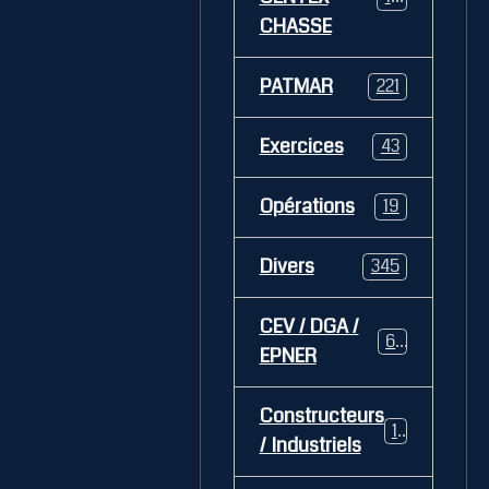
CHASSE
PATMAR
221
Exercices
43
Opérations
19
Divers
345
CEV / DGA /
62
EPNER
Constructeurs
127
/ Industriels