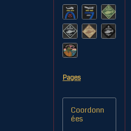
Pages
Coordonn
ées