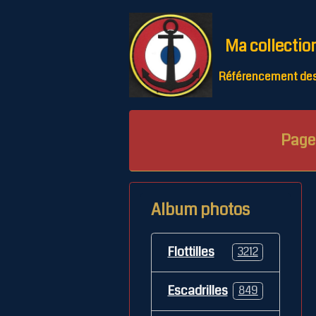
Ma collectio
Référencement des 
Page 
Album photos
Flottilles
3212
Escadrilles
849