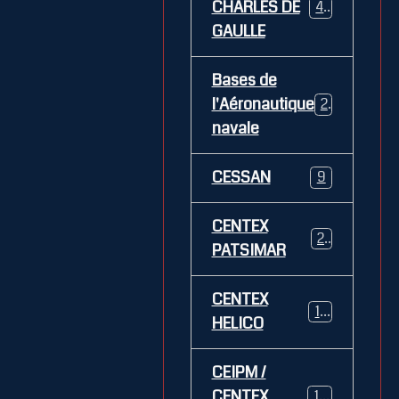
CHARLES DE
469
GAULLE
Bases de
l'Aéronautique
269
navale
CESSAN
9
CENTEX
21
PATSIMAR
CENTEX
14
HELICO
CEIPM /
CENTEX
108