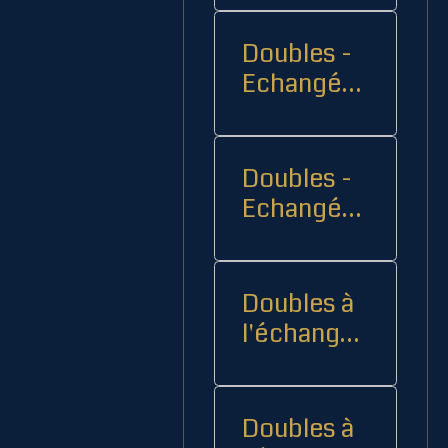
Doubles -
Echangés 1
- -
Doubles -
Echangés
2
Doubles à
l'échange
08
Doubles à