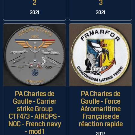
2
3
2021
2021
PA Charles de
PA Charles de
Gaulle - Carrier
Gaulle - Force
strike Group
Aéromaritime
CTF473 - AIROPS -
Française de
N0C - French navy
réaction rapide
- mod 1
2017