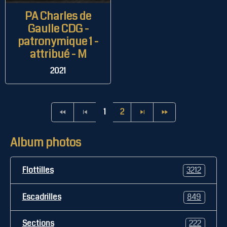
PA Charles de
Gaulle CDG -
patronymique 1 -
attribué - M
2021
1
2
Album photos
Flottilles
3212
Escadrilles
849
Sections
222