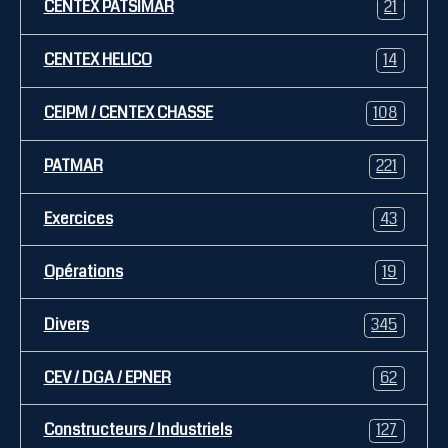
CENTEX PATSIMAR
21
CENTEX HELICO
14
CEIPM / CENTEX CHASSE
108
PATMAR
221
Exercices
43
Opérations
19
Divers
345
CEV / DGA / EPNER
62
Constructeurs / Industriels
127