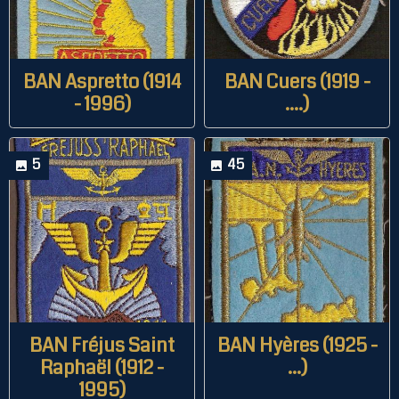
BAN Aspretto (1914
BAN Cuers (1919 -
- 1996)
....)
5
45
BAN Fréjus Saint
BAN Hyères (1925 -
Raphaël (1912 -
...)
1995)