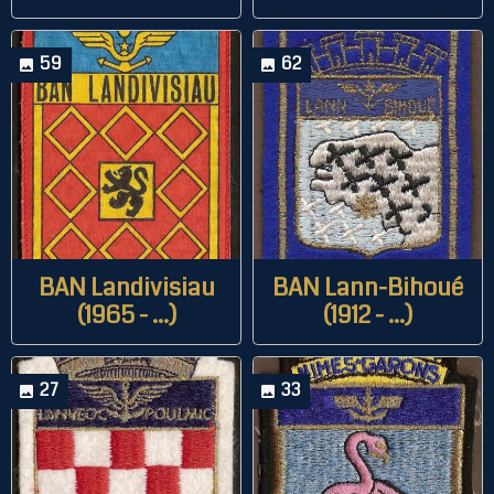
59
62
BAN Landivisiau
BAN Lann-Bihoué
(1965 - ...)
(1912 - ...)
27
33