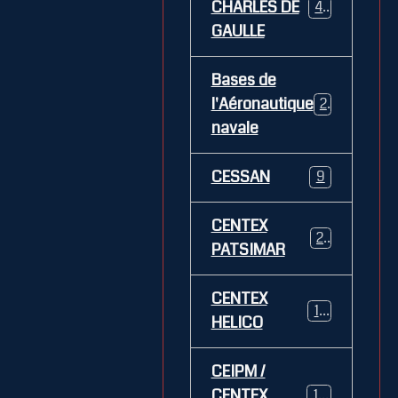
CHARLES DE
469
GAULLE
Bases de
l'Aéronautique
269
navale
CESSAN
9
CENTEX
21
PATSIMAR
CENTEX
14
HELICO
CEIPM /
CENTEX
108