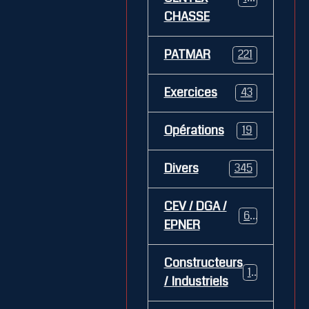
CHASSE
PATMAR
221
Exercices
43
Opérations
19
Divers
345
CEV / DGA /
62
EPNER
Constructeurs
127
/ Industriels