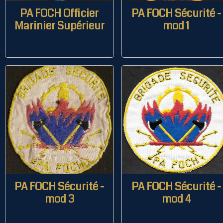
PA FOCH Officier
PA FOCH Sécurité -
Marinier Supérieur
mod 1
PA FOCH Sécurité -
PA FOCH Sécurité -
mod 3
mod 4