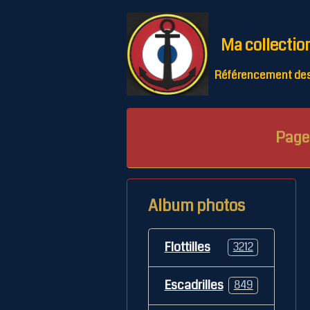
Ma collectio
Référencement des 
Page 
Album photos
Flottilles
3212
Escadrilles
849