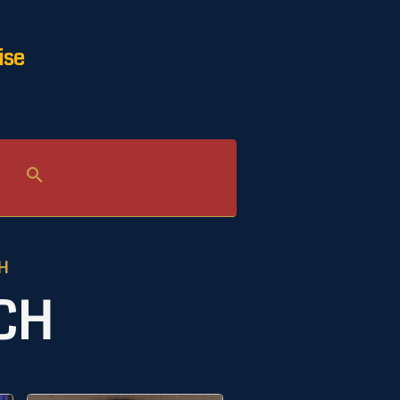
ise
H
OCH