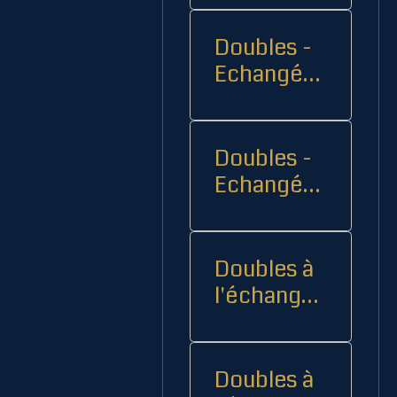
Doubles -
Echangés 1
- -
Doubles -
Echangés
2
Doubles à
l'échange
08
Doubles à