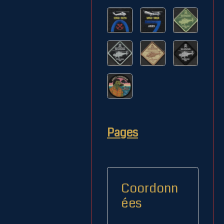
Pages
Coordonn
ées