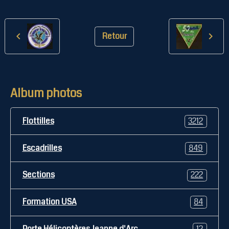
Retour
Album photos
Flottilles
3212
Escadrilles
849
Sections
222
Formation USA
84