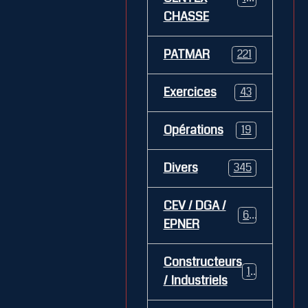
CHASSE
PATMAR
221
Exercices
43
Opérations
19
Divers
345
CEV / DGA /
62
EPNER
Constructeurs
127
/ Industriels