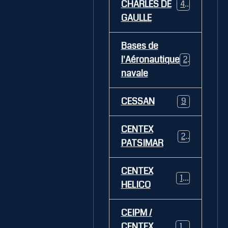
CHARLES DE
469
GAULLE
Bases de
l'Aéronautique
269
navale
CESSAN
9
CENTEX
21
PATSIMAR
CENTEX
14
HELICO
CEIPM /
CENTEX
108