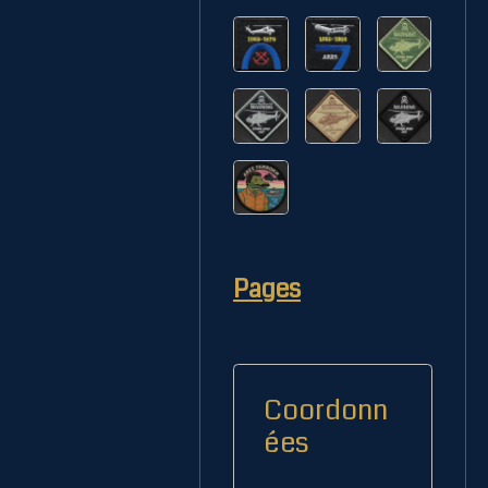
Pages
Coordonn
ées