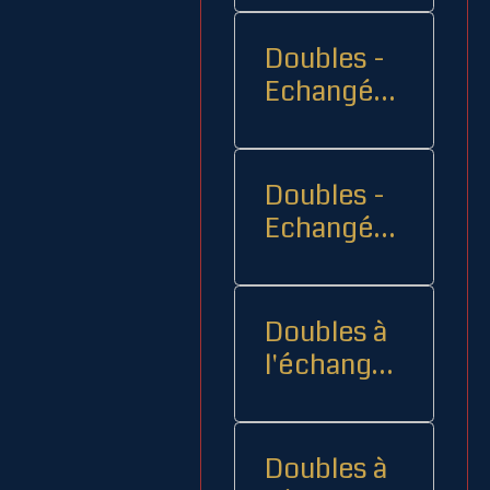
Doubles -
Echangés 1
- -
Doubles -
Echangés
2
Doubles à
l'échange
08
Doubles à