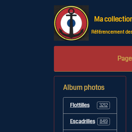
Ma collectio
Référencement des 
Page 
Album photos
Flottilles
3212
Escadrilles
849