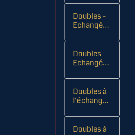
Doubles -
Echangés 1
- -
Doubles -
Echangés
2
Doubles à
l'échange
08
Doubles à