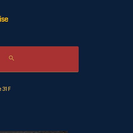
ise
e 31 F