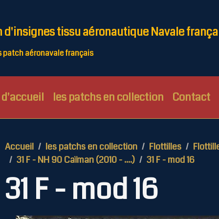
n d'insignes tissu aéronautique Navale frança
patch aéronavale français
d'accueil
les patchs en collection
Contact
Accueil
les patchs en collection
Flottilles
Flottill
31 F - NH 90 Caïman (2010 - ....)
31 F - mod 16
31 F - mod 16