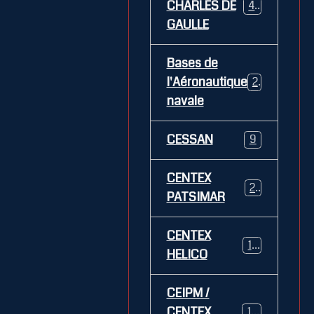
CHARLES DE
469
GAULLE
Bases de
l'Aéronautique
269
navale
CESSAN
9
CENTEX
21
PATSIMAR
CENTEX
14
HELICO
CEIPM /
CENTEX
108