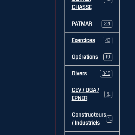
CHASSE
PATMAR
221
Exercices
43
Opérations
19
Divers
345
CEV / DGA /
62
EPNER
Constructeurs
127
/ Industriels