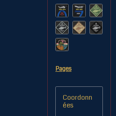
Pages
Coordonn
ées