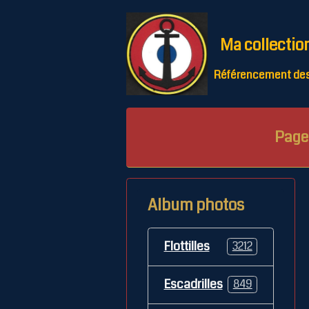
Ma collectio
Référencement des 
Page 
Album photos
Flottilles
3212
Escadrilles
849