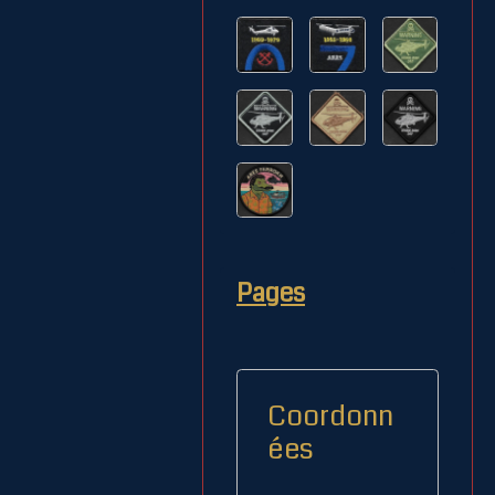
Pages
Coordonn
ées