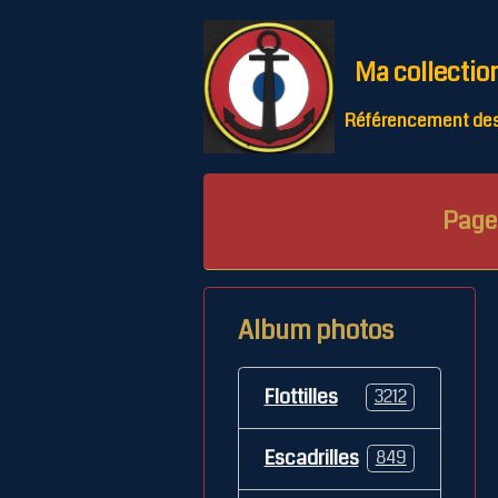
Ma collectio
Référencement des 
Page 
Album photos
Flottilles
3212
Escadrilles
849