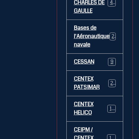
CHARLES DE
469
GAULLE
Bases de
l'Aéronautique
269
navale
CESSAN
9
CENTEX
21
PATSIMAR
CENTEX
14
HELICO
CEIPM /
CENTEX
108