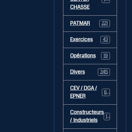
CHASSE
PATMAR
221
Exercices
43
Opérations
19
Divers
345
CEV / DGA /
62
EPNER
Constructeurs
127
/ Industriels