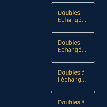
Doubles -
Echangés 1
- -
Doubles -
Echangés
2
Doubles à
l'échange
08
Doubles à