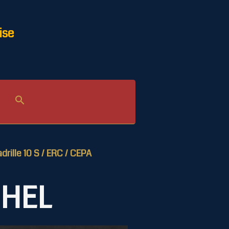
ise
drille 10 S / ERC / CEPA
 HEL