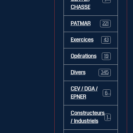
CHASSE
PATMAR
221
Exercices
43
Opérations
19
Divers
345
CEV / DGA /
62
EPNER
Constructeurs
127
/ Industriels