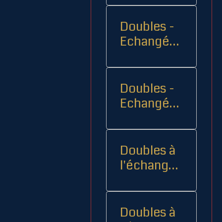
Doubles -
Echangés 1
- -
Doubles -
Echangés
2
Doubles à
l'échange
08
Doubles à