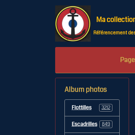
Ma collectio
Référencement des 
Page 
Album photos
Flottilles
3212
Escadrilles
849