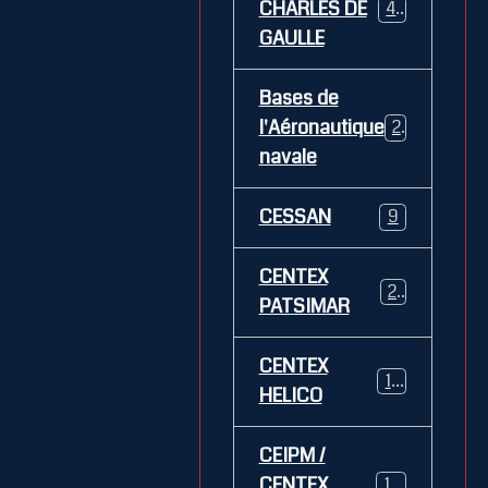
CHARLES DE
469
GAULLE
Bases de
l'Aéronautique
269
navale
CESSAN
9
CENTEX
21
PATSIMAR
CENTEX
14
HELICO
CEIPM /
CENTEX
108