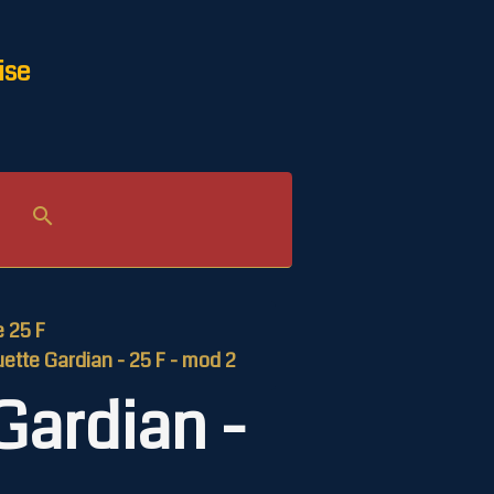
ise
le 25 F
uette Gardian - 25 F - mod 2
 Gardian -