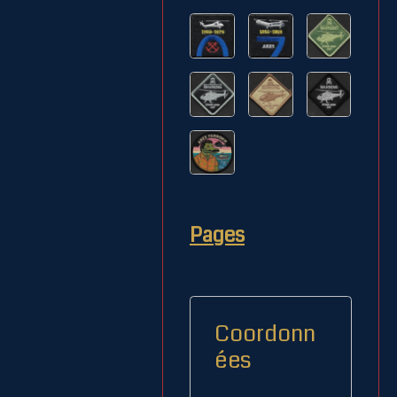
Pages
Coordonn
ées