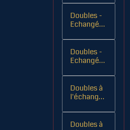
Doubles -
Echangés 1
- -
Doubles -
Echangés
2
Doubles à
l'échange
08
Doubles à