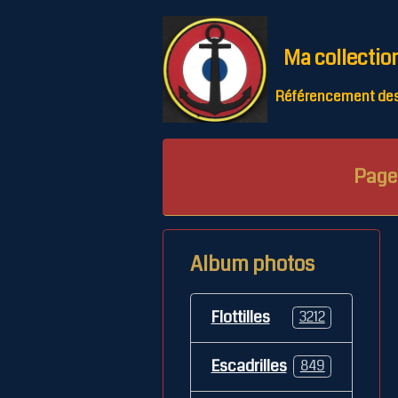
Ma collectio
Référencement des 
Page 
Album photos
Flottilles
3212
Escadrilles
849