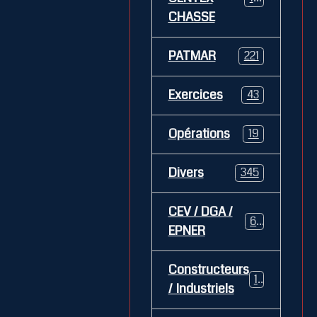
CHASSE
PATMAR
221
Exercices
43
Opérations
19
Divers
345
CEV / DGA /
62
EPNER
Constructeurs
127
/ Industriels