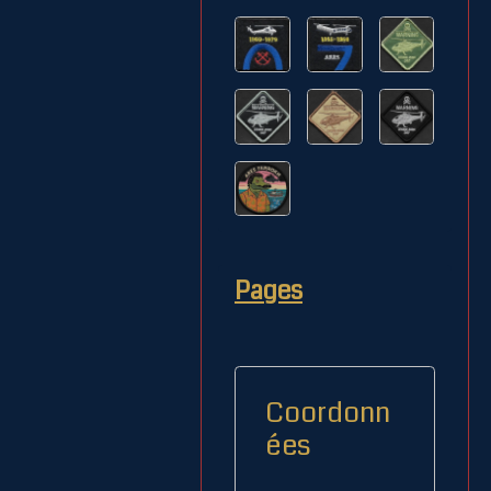
Pages
Coordonn
ées