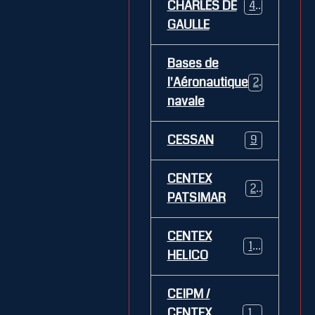
CHARLES DE
469
GAULLE
Bases de
l'Aéronautique
269
navale
CESSAN
9
CENTEX
21
PATSIMAR
CENTEX
14
HELICO
CEIPM /
CENTEX
108