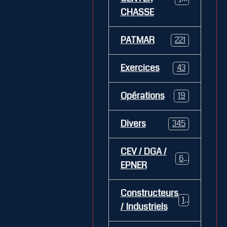
CHASSE
PATMAR
221
Exercices
43
Opérations
19
Divers
345
CEV / DGA /
62
EPNER
Constructeurs
127
/ Industriels