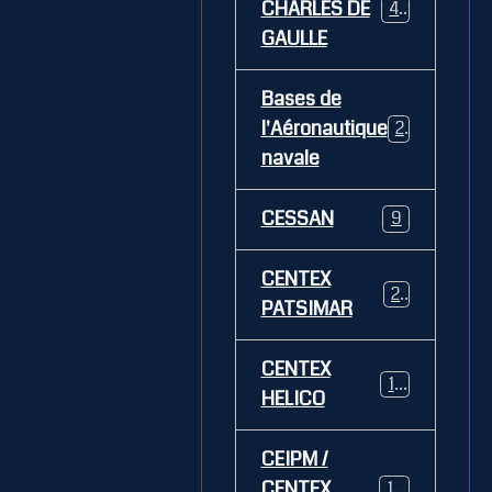
CHARLES DE
469
GAULLE
Bases de
l'Aéronautique
269
navale
CESSAN
9
CENTEX
21
PATSIMAR
CENTEX
14
HELICO
CEIPM /
CENTEX
108