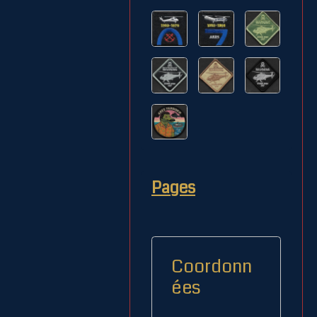
Pages
Coordonn
ées