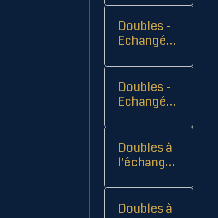
Doubles -
Echangés 1
- -
Doubles -
Echangés
2
Doubles à
l'échange
08
Doubles à