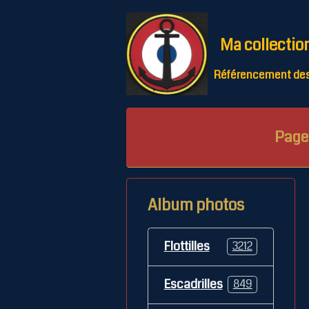
Ma collectio
Référencement des 
Page 
Album photos
Flottilles
3212
Escadrilles
849