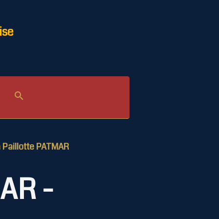
ise
 Paillotte PATMAR
MAR -