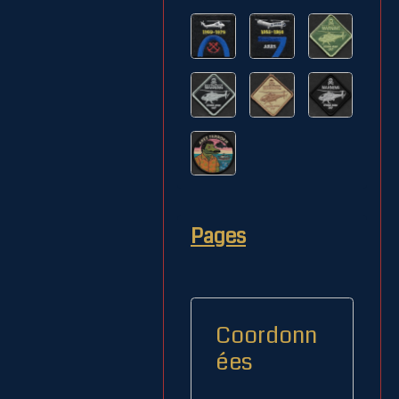
Pages
Coordonn
ées