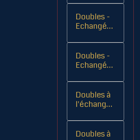
Doubles -
Echangés 1
- -
Doubles -
Echangés
2
Doubles à
l'échange
08
Doubles à