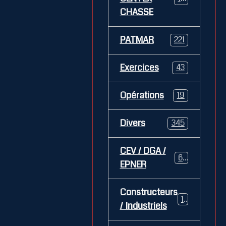
CHASSE
PATMAR
221
Exercices
43
Opérations
19
Divers
345
CEV / DGA /
62
EPNER
Constructeurs
127
/ Industriels