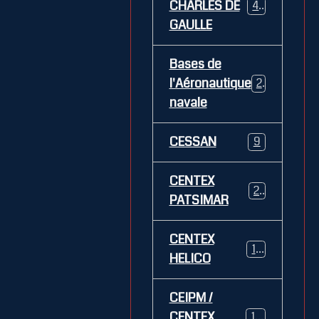
CHARLES DE
469
GAULLE
Bases de
l'Aéronautique
269
navale
CESSAN
9
CENTEX
21
PATSIMAR
CENTEX
14
HELICO
CEIPM /
CENTEX
108