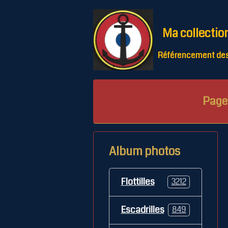
Ma collectio
Référencement des 
Page 
Album photos
Flottilles
3212
Escadrilles
849