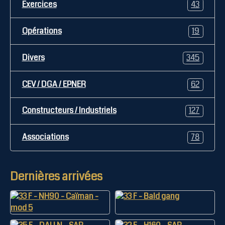
Exercices
43
Opérations
19
Divers
345
CEV / DGA / EPNER
62
Constructeurs / Industriels
127
Associations
78
Dernières arrivées