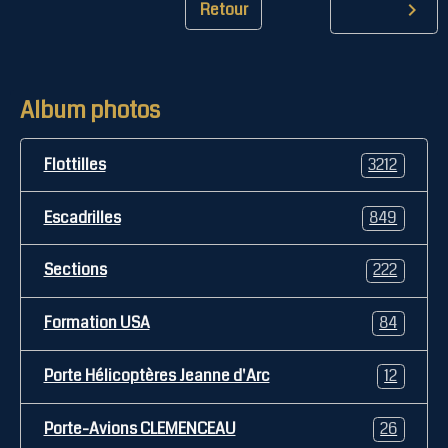
Retour
Album photos
Flottilles
3212
Escadrilles
849
Sections
222
Formation USA
84
Porte Hélicoptères Jeanne d'Arc
12
Porte-Avions CLEMENCEAU
26