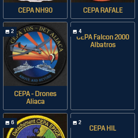
CEPA NH90
CEPA RAFALE
2
4
CEPA Falcon 2000
Albatros
CEPA - Drones
Aliaca
6
2
CEPA HIL