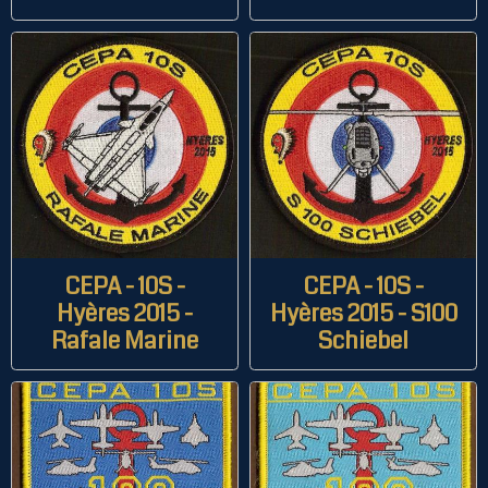
CEPA - 10S -
CEPA - 10S -
Hyères 2015 -
Hyères 2015 - S100
Rafale Marine
Schiebel