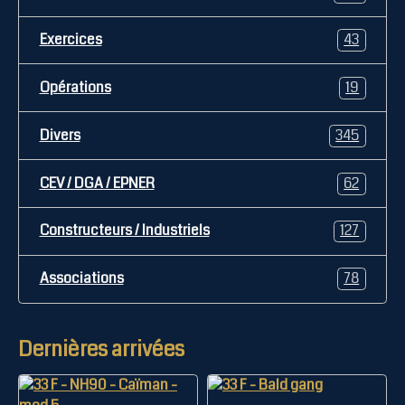
Exercices
43
Opérations
19
Divers
345
CEV / DGA / EPNER
62
Constructeurs / Industriels
127
Associations
78
Dernières arrivées