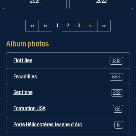
2021
2022
1
2
3
Album photos
Flottilles
3212
Escadrilles
849
Sections
222
Formation USA
84
Porte Hélicoptères Jeanne d'Arc
12