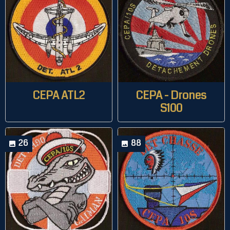
CEPA ATL2
CEPA - Drones
S100
26
88