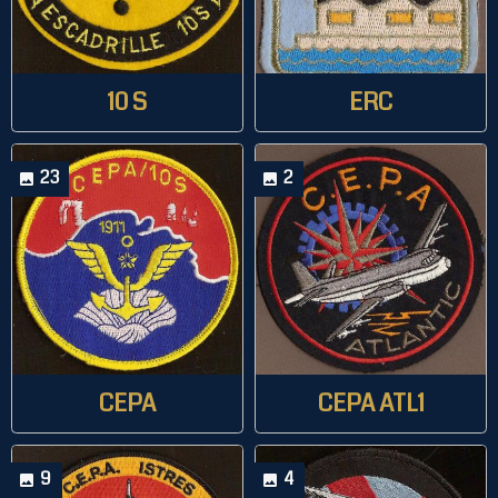
10 S
ERC
23
2
CEPA
CEPA ATL1
9
4