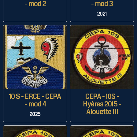
- mod 2
- mod 3
2021
10 S - ERCE - CEPA
CEPA - 10S -
- mod 4
Hyères 2015 -
Alouette III
2025