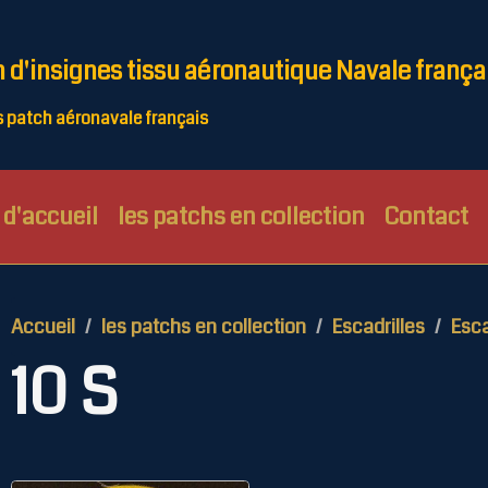
n d'insignes tissu aéronautique Navale frança
patch aéronavale français
d'accueil
les patchs en collection
Contact
Accueil
les patchs en collection
Escadrilles
Esca
10 S