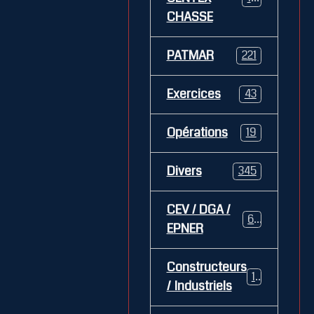
CHASSE
PATMAR
221
Exercices
43
Opérations
19
Divers
345
CEV / DGA /
62
EPNER
Constructeurs
127
/ Industriels