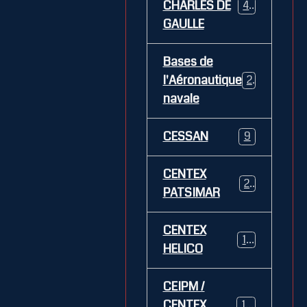
CHARLES DE
469
GAULLE
Bases de
l'Aéronautique
269
navale
CESSAN
9
CENTEX
21
PATSIMAR
CENTEX
14
HELICO
CEIPM /
CENTEX
108