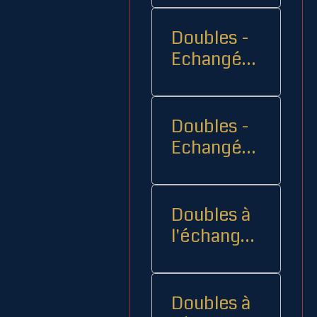
Doubles -
Echangés 1
- -
Doubles -
Echangés
2
Doubles à
l'échange
08
Doubles à