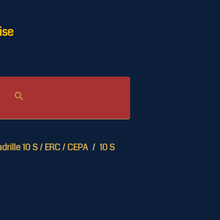
ise
drille 10 S / ERC / CEPA
10 S