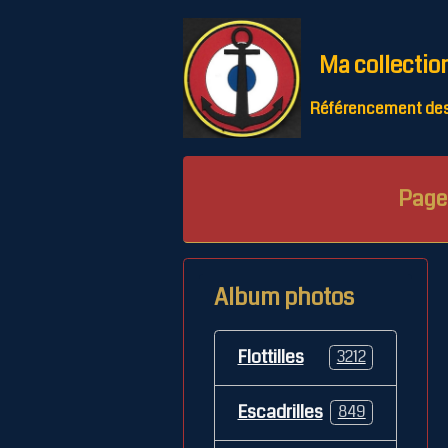
Ma collectio
Référencement des 
Page 
Album photos
Flottilles
3212
Escadrilles
849