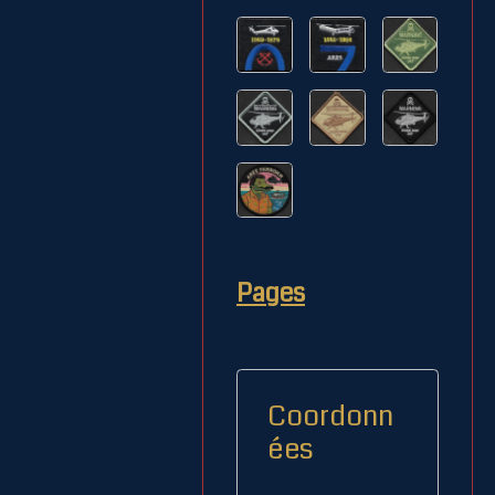
Pages
Coordonn
ées