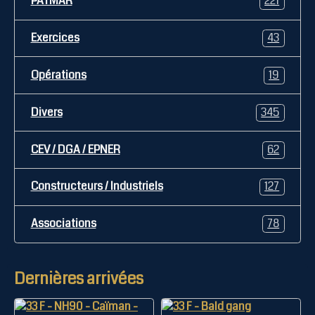
PATMAR
221
Exercices
43
Opérations
19
Divers
345
CEV / DGA / EPNER
62
Constructeurs / Industriels
127
Associations
78
Dernières arrivées