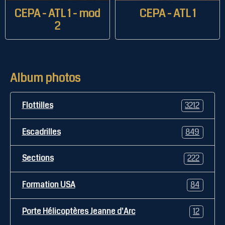
CEPA - ATL 1 - mod
CEPA - ATL 1
2
Album photos
Flottilles
3212
Escadrilles
849
Sections
222
Formation USA
84
Porte Hélicoptères Jeanne d'Arc
12