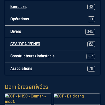
Exercices
43
Opérations
19
Divers
345
CEV / DGA / EPNER
62
Constructeurs / Industriels
127
Associations
78
Dernières arrivées