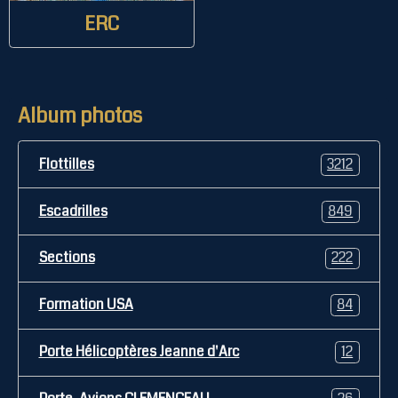
ERC
Album photos
Flottilles
3212
Escadrilles
849
Sections
222
Formation USA
84
Porte Hélicoptères Jeanne d'Arc
12