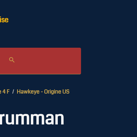
ise
e 4 F
Hawkeye - Origine US
 Grumman