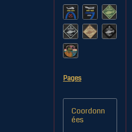
Pages
Coordonn
ées