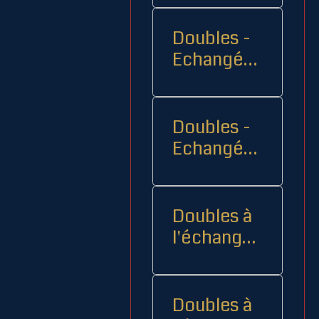
Doubles -
Echangés 1
- -
Doubles -
Echangés
2
Doubles à
l'échange
08
Doubles à