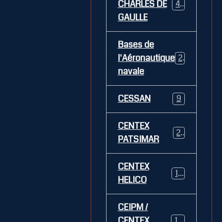
CHARLES DE
469
GAULLE
Bases de
l'Aéronautique
269
navale
CESSAN
9
CENTEX
21
PATSIMAR
CENTEX
14
HELICO
CEIPM /
CENTEX
108