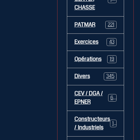
CHASSE
PATMAR
221
Exercices
43
Opérations
19
Divers
345
CEV / DGA /
62
EPNER
Constructeurs
127
/ Industriels