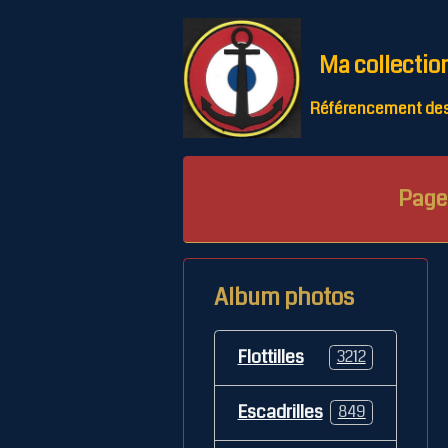
Ma collectio
Référencement des 
Page 
Album photos
Flottilles
3212
Escadrilles
849