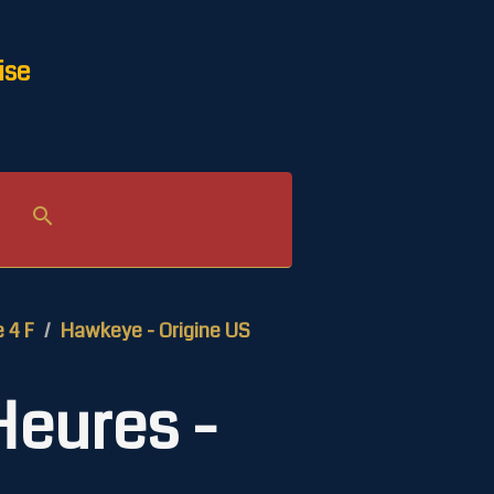
ise
e 4 F
Hawkeye - Origine US
Heures -