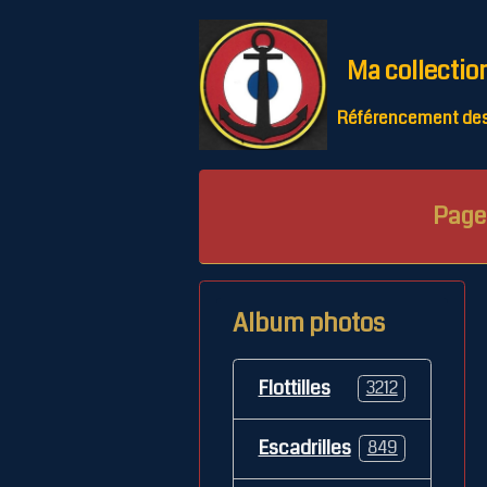
Ma collectio
Référencement des 
Page 
Album photos
Flottilles
3212
Escadrilles
849