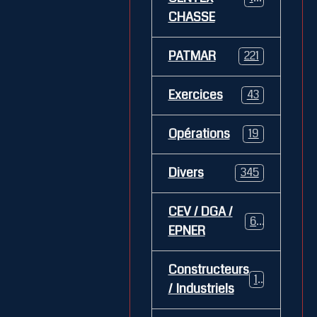
CHASSE
PATMAR
221
Exercices
43
Opérations
19
Divers
345
CEV / DGA /
62
EPNER
Constructeurs
127
/ Industriels