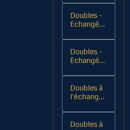
Doubles -
Echangés 1
- -
Doubles -
Echangés
2
Doubles à
l'échange
08
Doubles à