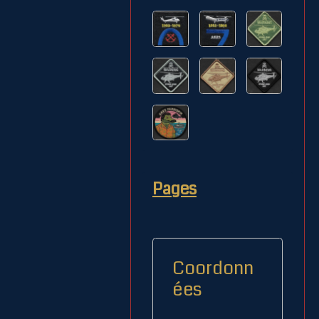
Pages
Coordonn
ées