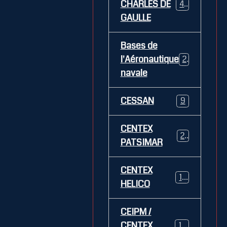
CHARLES DE
469
GAULLE
Bases de
l'Aéronautique
269
navale
CESSAN
9
CENTEX
21
PATSIMAR
CENTEX
14
HELICO
CEIPM /
CENTEX
108