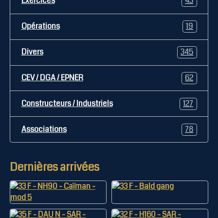
Exercices
43
Opérations
19
Divers
345
CEV / DGA / EPNER
62
Constructeurs / Industriels
127
Associations
78
Dernières arrivées