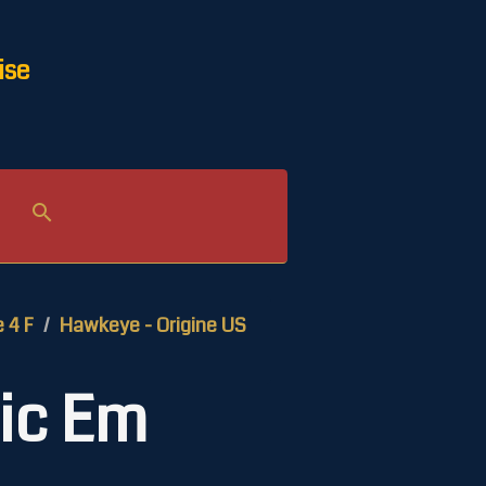
ise
e 4 F
Hawkeye - Origine US
Sic Em