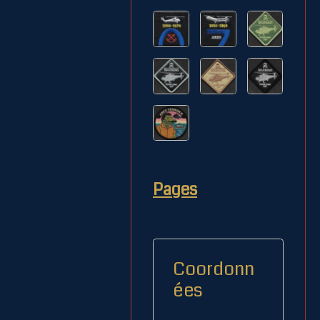
Pages
Coordonn
ées