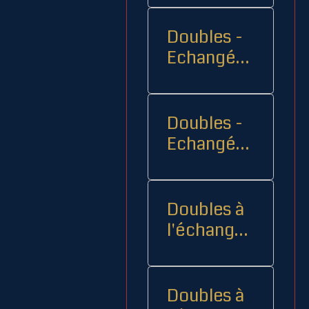
Doubles -
Echangés 1
- -
Doubles -
Echangés
2
Doubles à
l'échange
08
Doubles à