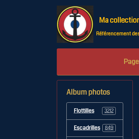
Ma collectio
Référencement des 
Page 
Album photos
Flottilles
3212
Escadrilles
849