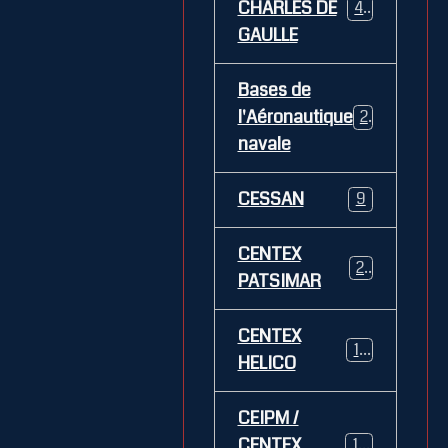
CHARLES DE
469
GAULLE
Bases de
l'Aéronautique
269
navale
CESSAN
9
CENTEX
21
PATSIMAR
CENTEX
14
HELICO
CEIPM /
CENTEX
108