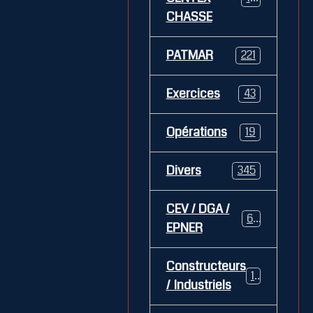
CHASSE
PATMAR
221
Exercices
43
Opérations
19
Divers
345
CEV / DGA /
62
EPNER
Constructeurs
127
/ Industriels