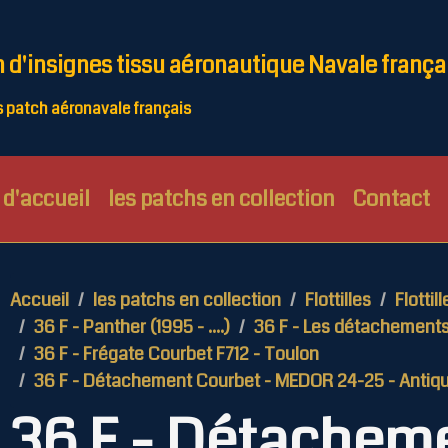
n d'insignes tissu aéronautique Navale frança
patch aéronavale français
d'accueil
les patchs en collection
Contact
Accueil
les patchs en collection
Flottilles
Flottil
36 F - Panther (1995 - ....)
36 F - Les détachement
36 F - Frégate Courbet F712 - Toulon
36 F - Détachement Courbet - MEDOR 24-25 - Antiq
36 F - Détachem