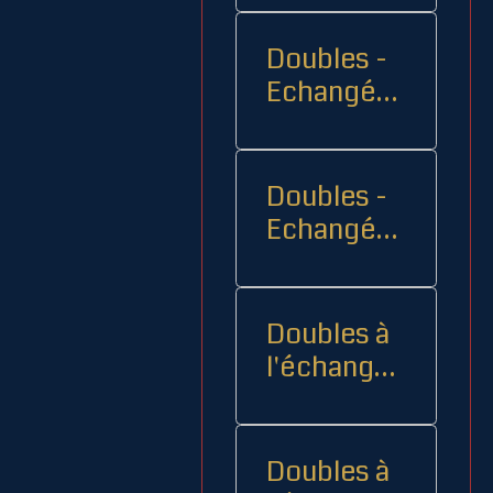
Doubles -
Echangés 1
- -
Doubles -
Echangés
2
Doubles à
l'échange
08
Doubles à