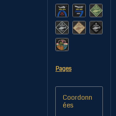
Pages
Coordonn
ées