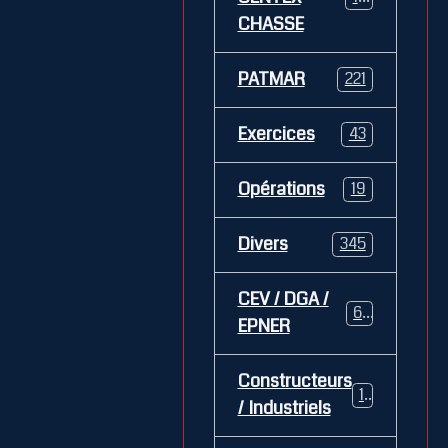
CHASSE
PATMAR
221
Exercices
43
Opérations
19
Divers
345
CEV / DGA /
62
EPNER
Constructeurs
127
/ Industriels