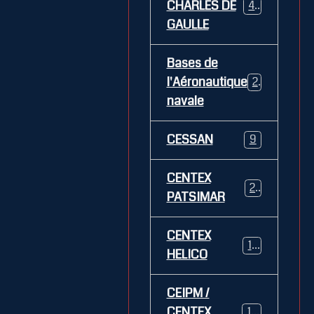
CHARLES DE
469
GAULLE
Bases de
l'Aéronautique
269
navale
CESSAN
9
CENTEX
21
PATSIMAR
CENTEX
14
HELICO
CEIPM /
CENTEX
108