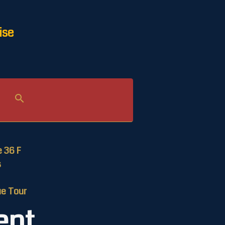
ise
le 36 F
s
ue Tour
ent