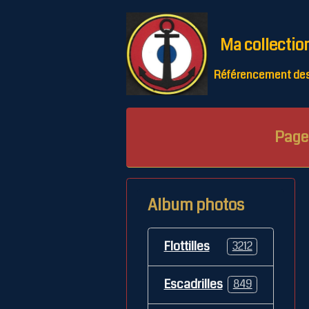
Ma collectio
Référencement des 
Page 
Album photos
Flottilles
3212
Escadrilles
849