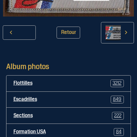
Retour
Album photos
Flottilles
3212
Escadrilles
849
Sections
222
Formation USA
84