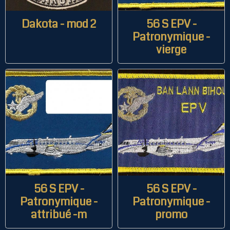
Dakota - mod 2
56 S EPV -
Patronymique -
vierge
56 S EPV -
56 S EPV -
Patronymique -
Patronymique -
attribué -m
promo