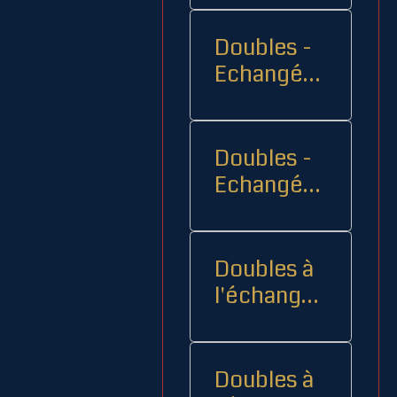
Doubles -
Echangés 1
- -
Doubles -
Echangés
2
Doubles à
l'échange
08
Doubles à