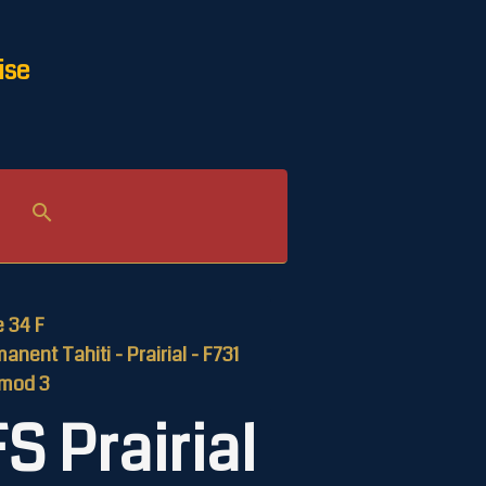
ise
le 34 F
nent Tahiti - Prairial - F731
 mod 3
FS Prairial