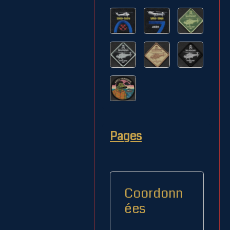
Pages
Coordonn
ées