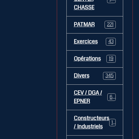
CHASSE
PATMAR
221
Exercices
43
Opérations
19
Divers
345
CEV / DGA /
62
EPNER
Constructeurs
127
/ Industriels