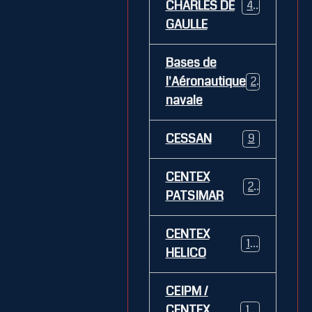
CHARLES DE
469
GAULLE
Bases de
l'Aéronautique
269
navale
CESSAN
9
CENTEX
21
PATSIMAR
CENTEX
14
HELICO
CEIPM /
CENTEX
108