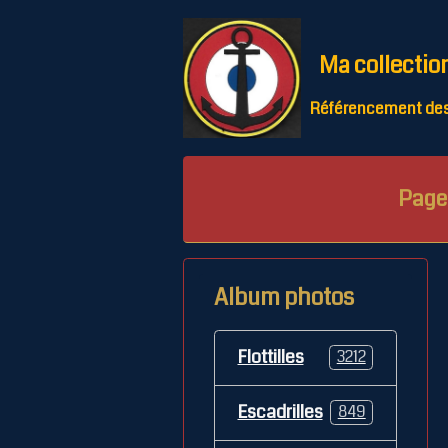
Ma collectio
Référencement des 
Page 
Album photos
Flottilles
3212
Escadrilles
849