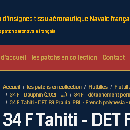
n d'insignes tissu aéronautique Navale frança
patch aéronavale français
d'accueil
les patchs en collection
Contact
Accueil
les patchs en collection
Flottilles
Flottil
34 F - Dauphin (2021 - ....)
34 F - détachement perma
34 F Tahiti - DET FS Prairial PRL - French polynesia -
34 F Tahiti - DET 