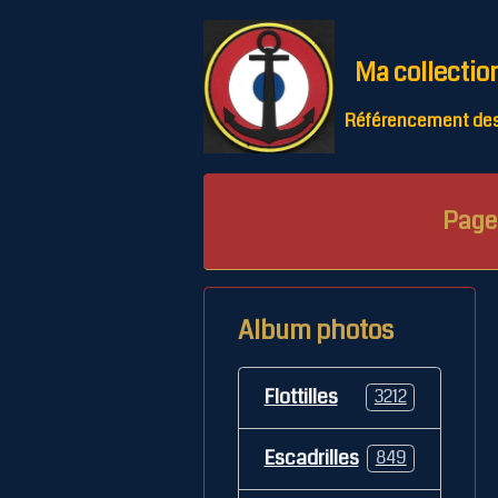
Ma collectio
Référencement des 
Page 
Album photos
Flottilles
3212
Escadrilles
849