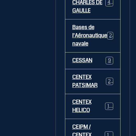
CHARLES DE
469
GAULLE
Bases de
l'Aéronautique
269
navale
CESSAN
9
CENTEX
21
PATSIMAR
CENTEX
14
HELICO
CEIPM /
CENTEX
108