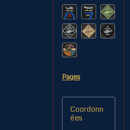
Pages
Coordonn
ées