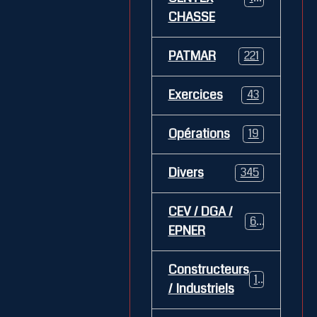
CHASSE
PATMAR
221
Exercices
43
Opérations
19
Divers
345
CEV / DGA /
62
EPNER
Constructeurs
127
/ Industriels