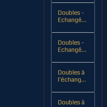
Doubles -
Echangés 1
- -
Doubles -
Echangés
2
Doubles à
l'échange
08
Doubles à