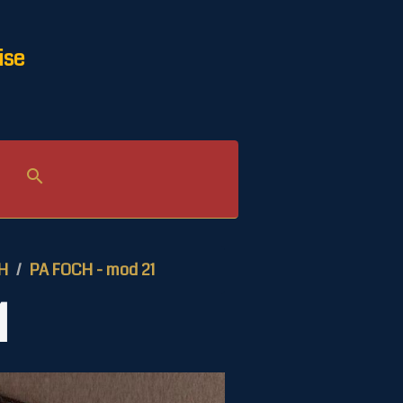
ise
H
PA FOCH - mod 21
1