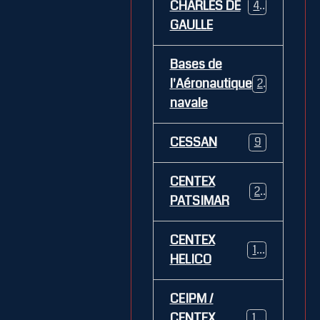
CHARLES DE
469
GAULLE
Bases de
l'Aéronautique
269
navale
CESSAN
9
CENTEX
21
PATSIMAR
CENTEX
14
HELICO
CEIPM /
CENTEX
108