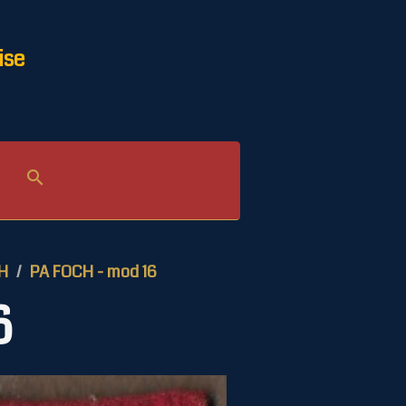
ise
H
PA FOCH - mod 16
6