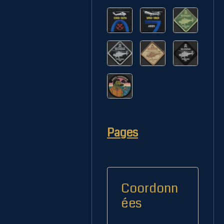
Pages
Coordonn
ées