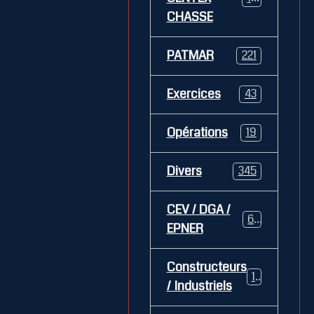
CHASSE
PATMAR
221
Exercices
43
Opérations
19
Divers
345
CEV / DGA /
62
EPNER
Constructeurs
127
/ Industriels