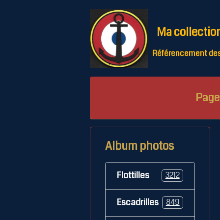
Ma collectio
Référencement des 
Page 
Album photos
Flottilles
3212
Escadrilles
849