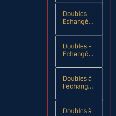
Doubles -
Echangés 1
- -
Doubles -
Echangés
2
Doubles à
l'échange
08
Doubles à