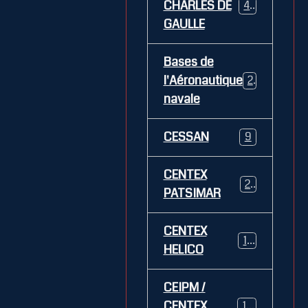
CHARLES DE
469
GAULLE
Bases de
l'Aéronautique
269
navale
CESSAN
9
CENTEX
21
PATSIMAR
CENTEX
14
HELICO
CEIPM /
CENTEX
108