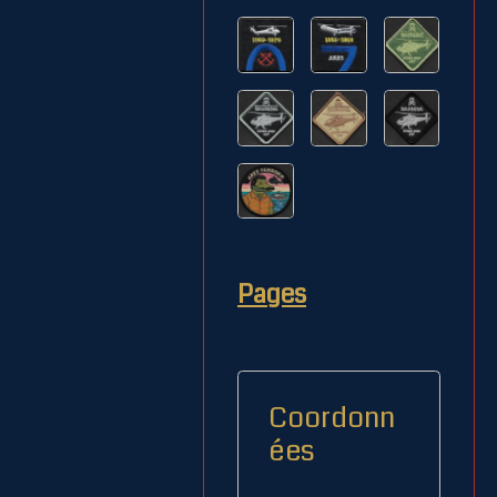
Pages
Coordonn
ées