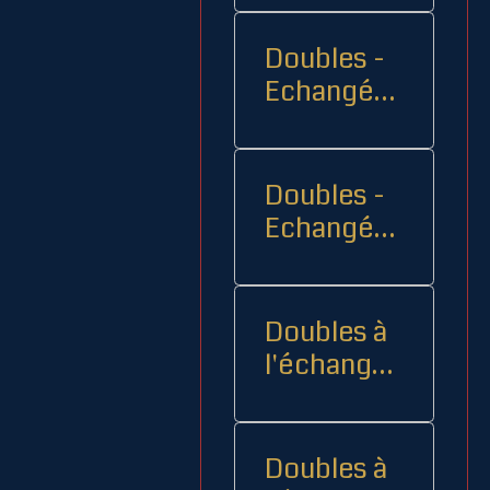
Doubles -
Echangés 1
- -
Doubles -
Echangés
2
Doubles à
l'échange
08
Doubles à