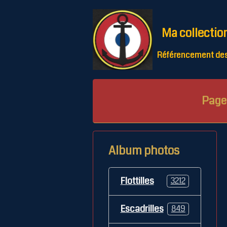
Ma collectio
Référencement des 
Page 
Album photos
Flottilles
3212
Escadrilles
849