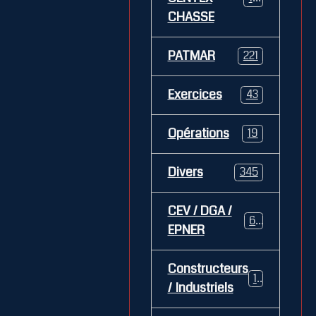
CHASSE
PATMAR
221
Exercices
43
Opérations
19
Divers
345
CEV / DGA /
62
EPNER
Constructeurs
127
/ Industriels