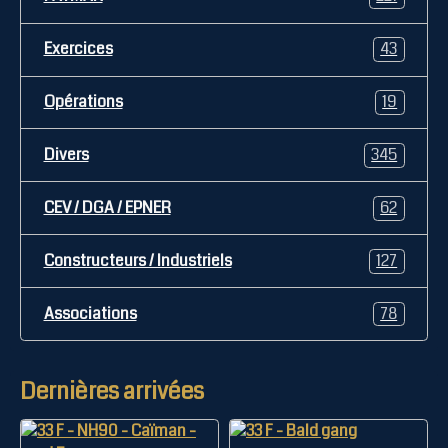
Exercices
43
Opérations
19
Divers
345
CEV / DGA / EPNER
62
Constructeurs / Industriels
127
Associations
78
Dernières arrivées