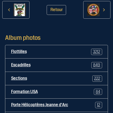
Retour
Album photos
Flottilles
3212
Escadrilles
849
Sections
222
Formation USA
84
Porte Hélicoptères Jeanne d'Arc
12