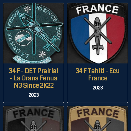
34 F - DET Prairial
34 F Tahiti - Ecu
- La Orana Fenua
France
N3 Since 2K22
2023
2023