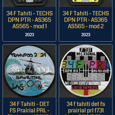
34 F Tahiti - TECHS
34 F Tahiti - TECHS
DPN PTR - AS365
DPN PTR - AS365
AS565 - mod 1
AS565 - mod 2
2023
2023
34 F Tahiti - DET
34 f tahiti det fs
FS Prairial PRL -
prairial prl f731