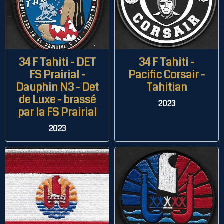
34 F Tahiti - DET
34 F Tahiti -
FS Prairial -
Pacific Corsair -
Dauphin N3 - Det
Tahitian
de Luxe - brassé
2023
par la FS Prairial
2023