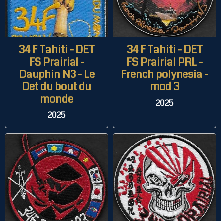
34 F Tahiti - DET
34 F Tahiti - DET
FS Prairial -
FS Prairial PRL -
Dauphin N3 - Le
French polynesia -
Det du bout du
mod 3
monde
2025
2025