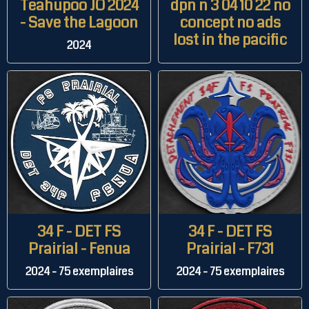
Teahupoo JO 2024
dpn n 3 04 10 22 no
- Save the Lagoon
concept no ads
lost in the pacific
2024
34 F - DET FS
34 F - DET FS
Prairial - Fenua
Prairial - F731
2024 - 75 exemplaires
2024 - 75 exemplaires