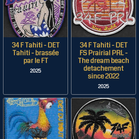
34 F Tahiti - DET
34 F Tahiti - DET
Tahiti - brassée
FS Prairial PRL -
par le FT
The dream beach
detachement
2025
since 2022
2025