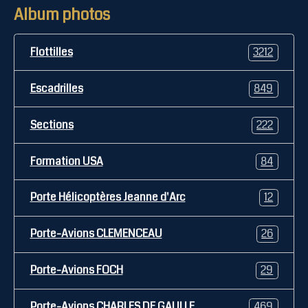
Album photos
Flottilles
3212
Escadrilles
849
Sections
222
Formation USA
84
Porte Hélicoptères Jeanne d'Arc
12
Porte-Avions CLEMENCEAU
26
Porte-Avions FOCH
29
Porte-Avions CHARLES DE GAULLE
469