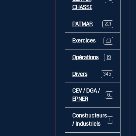
CHASSE
PATMAR
221
Exercices
43
Opérations
19
Divers
345
CEV / DGA /
62
EPNER
Constructeurs
127
/ Industriels