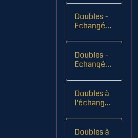
Doubles -
Echangés 1
- -
Doubles -
Echangés
2
Doubles à
l'échange
08
Doubles à