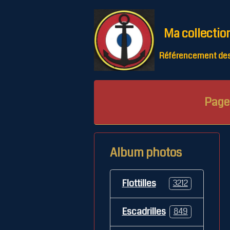
Ma collectio
Référencement des 
Page 
Album photos
Flottilles
3212
Escadrilles
849