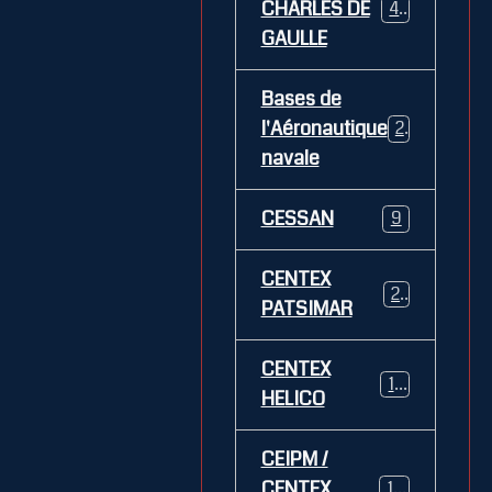
CHARLES DE
469
GAULLE
Bases de
l'Aéronautique
269
navale
CESSAN
9
CENTEX
21
PATSIMAR
CENTEX
14
HELICO
CEIPM /
CENTEX
108