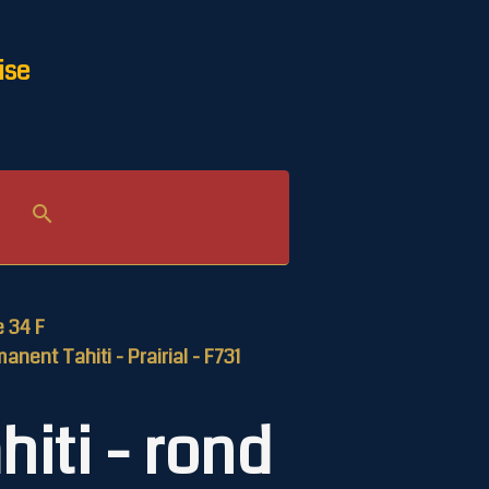
ise
le 34 F
nent Tahiti - Prairial - F731
hiti - rond