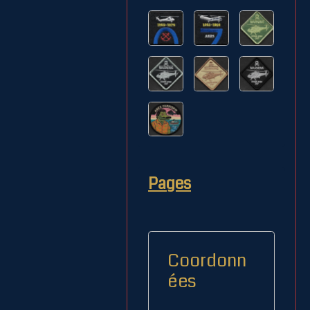
Pages
Coordonn
ées