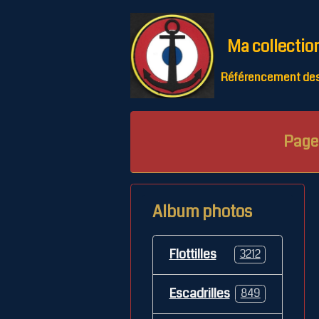
Ma collectio
Référencement des 
Page 
Album photos
Flottilles
3212
Escadrilles
849