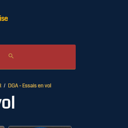
ise
R
DGA - Essais en vol
ol