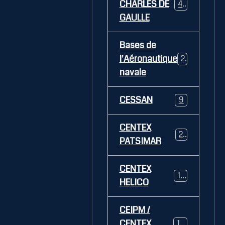
CHARLES DE
469
GAULLE
Bases de
l'Aéronautique
269
navale
CESSAN
9
CENTEX
21
PATSIMAR
CENTEX
14
HELICO
CEIPM /
CENTEX
108