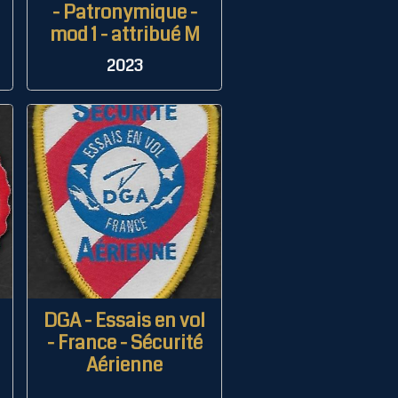
- Patronymique -
mod 1 - attribué M
2023
DGA - Essais en vol
- France - Sécurité
d
Aérienne