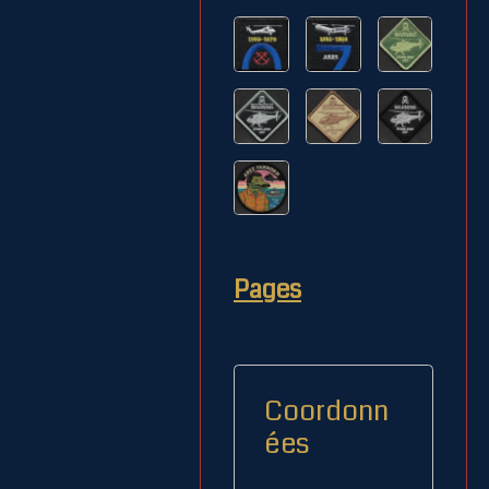
Pages
Coordonn
ées