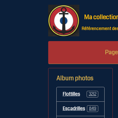
Ma collectio
Référencement des 
Page 
Album photos
Flottilles
3212
Escadrilles
849