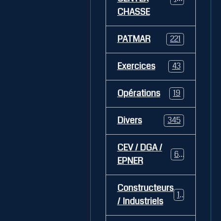
CHASSE
PATMAR
221
Exercices
43
Opérations
19
Divers
345
CEV / DGA /
62
EPNER
Constructeurs
127
/ Industriels