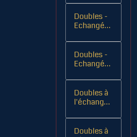
Doubles -
Echangés 1
- -
Doubles -
Echangés
2
Doubles à
l'échange
08
Doubles à