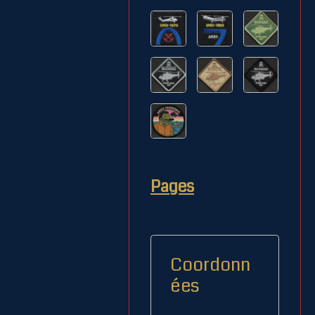
Pages
Coordonn
ées