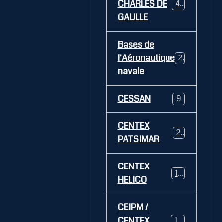
CHARLES DE
469
GAULLE
Bases de
l'Aéronautique
269
navale
CESSAN
9
CENTEX
21
PATSIMAR
CENTEX
14
HELICO
CEIPM /
CENTEX
108