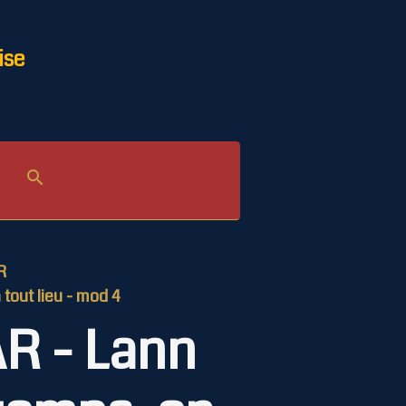
ise
R
tout lieu - mod 4
R - Lann