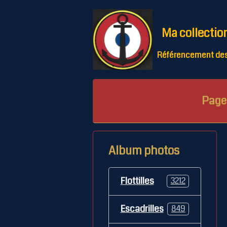
Ma collectio
Référencement des 
Page 
Album photos
Flottilles
3212
Escadrilles
849