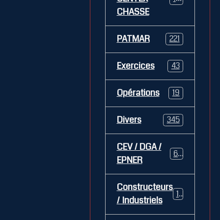
CHASSE
PATMAR
221
Exercices
43
Opérations
19
Divers
345
CEV / DGA /
62
EPNER
Constructeurs
127
/ Industriels