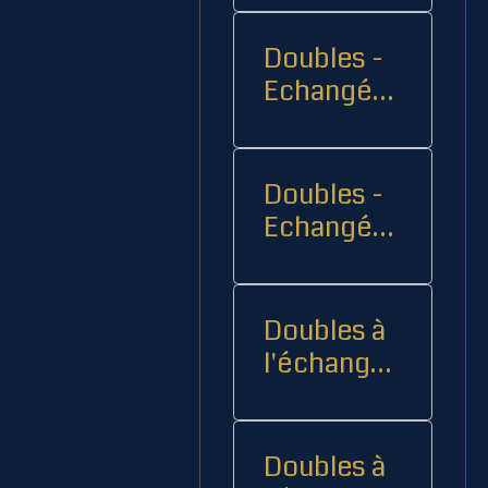
Doubles -
Echangés 1
- -
Doubles -
Echangés
2
Doubles à
l'échange
08
Doubles à