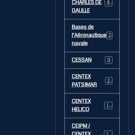
CHARLES DE
469
GAULLE
Bases de
l'Aéronautique
269
navale
CESSAN
9
CENTEX
21
PATSIMAR
CENTEX
14
HELICO
CEIPM /
CENTEX
108