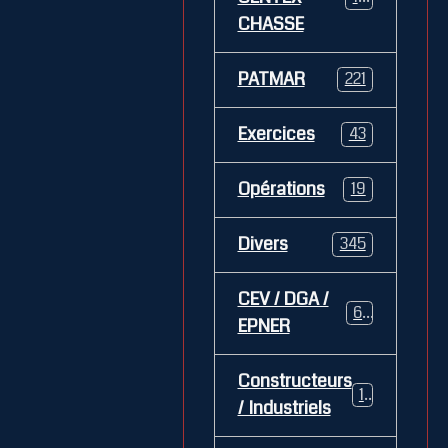
CHASSE
PATMAR
221
Exercices
43
Opérations
19
Divers
345
CEV / DGA /
62
EPNER
Constructeurs
127
/ Industriels