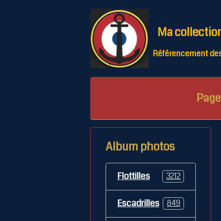
Ma collectio
Référencement des 
Page 
Album photos
Flottilles
3212
Escadrilles
849