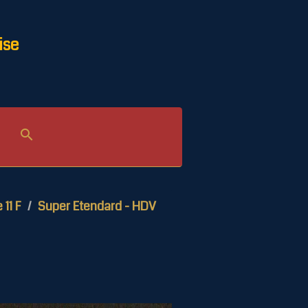
ise
e 11 F
Super Etendard - HDV