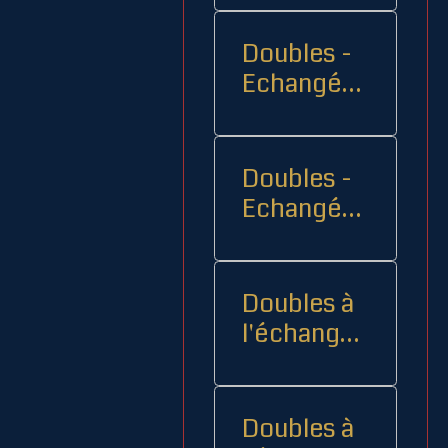
Doubles -
Echangés 1
- -
Doubles -
Echangés
2
Doubles à
l'échange
08
Doubles à