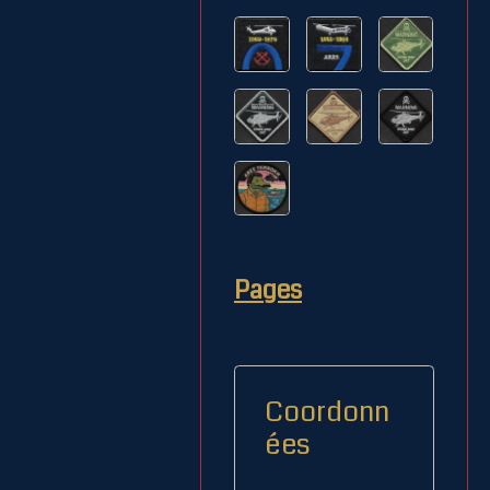
Pages
Coordonn
ées