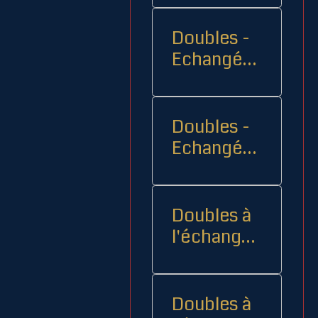
Doubles -
Echangés 1
- -
Doubles -
Echangés
2
Doubles à
l'échange
08
Doubles à