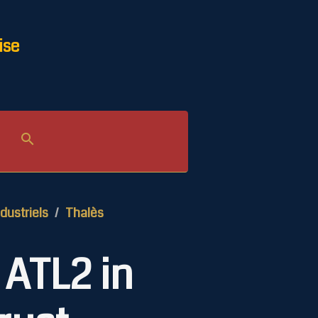
ise
dustriels
Thalès
ATL2 in