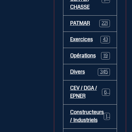
CHASSE
PATMAR
221
Exercices
43
Opérations
19
Divers
345
CEV / DGA /
62
EPNER
Constructeurs
127
/ Industriels