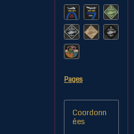
Pages
Coordonn
ées