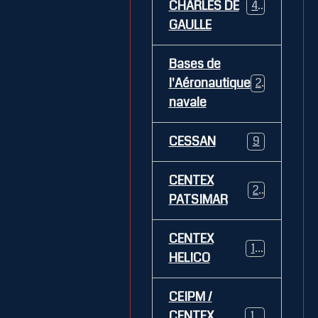
CHARLES DE
469
GAULLE
Bases de
l'Aéronautique
269
navale
CESSAN
9
CENTEX
21
PATSIMAR
CENTEX
14
HELICO
CEIPM /
CENTEX
108