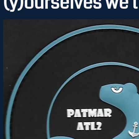
(y)ourselves we t