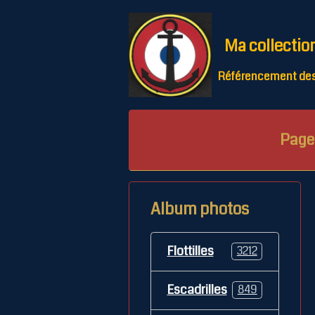
Ma collectio
Référencement des 
Page 
Album photos
Flottilles
3212
Escadrilles
849