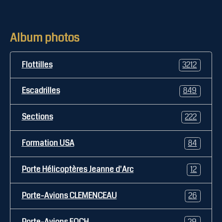
Album photos
Flottilles
3212
Escadrilles
849
Sections
222
Formation USA
84
Porte Hélicoptères Jeanne d'Arc
12
Porte-Avions CLEMENCEAU
26
Porte-Avions FOCH
29