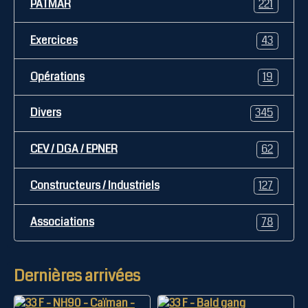
PATMAR
221
Exercices
43
Opérations
19
Divers
345
CEV / DGA / EPNER
62
Constructeurs / Industriels
127
Associations
78
Dernières arrivées