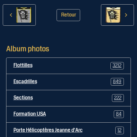
Retour
Album photos
Flottilles
3212
Escadrilles
849
Sections
222
Formation USA
84
Porte Hélicoptères Jeanne d'Arc
12