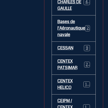
CHARLES DE
469
GAULLE
Bases de
l'Aéronautique
269
navale
CESSAN
9
CENTEX
21
PATSIMAR
CENTEX
14
HELICO
CEIPM /
CENTEX
108