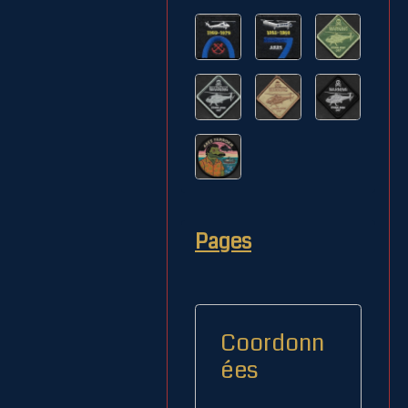
Pages
Coordonn
ées