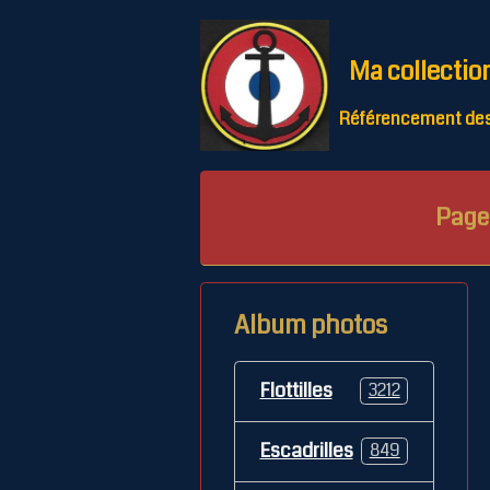
Ma collectio
Référencement des 
Page 
Album photos
Flottilles
3212
Escadrilles
849