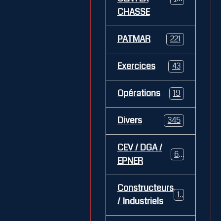
CHASSE
PATMAR
221
Exercices
43
Opérations
19
Divers
345
CEV / DGA /
62
EPNER
Constructeurs
127
/ Industriels