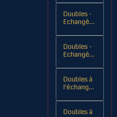
Doubles -
Echangés 1
- -
Doubles -
Echangés
2
Doubles à
l'échange
08
Doubles à