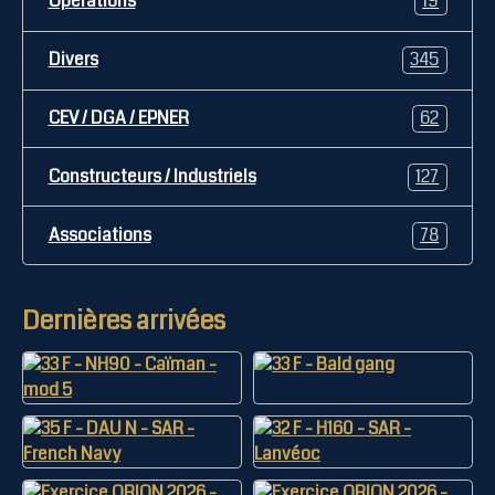
Opérations
19
Divers
345
CEV / DGA / EPNER
62
Constructeurs / Industriels
127
Associations
78
Dernières arrivées