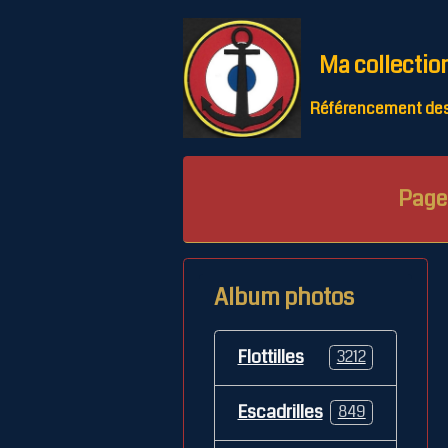
Ma collectio
Référencement des 
Page 
Album photos
Flottilles
3212
Escadrilles
849