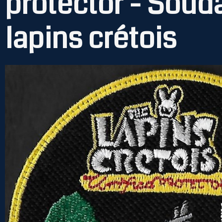
protector - Souda
lapins crétois