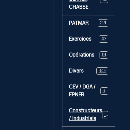
CHASSE
PATMAR
221
Exercices
43
Opérations
19
Divers
345
CEV / DGA /
62
EPNER
Constructeurs
127
/ Industriels