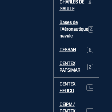
CHARLES DE
469
GAULLE
Bases de
l'Aéronautique
269
navale
CESSAN
9
CENTEX
21
PATSIMAR
CENTEX
14
HELICO
CEIPM /
CENTEX
108