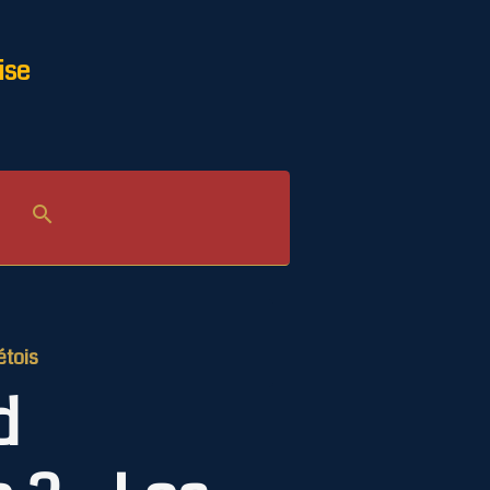
ise
étois
d