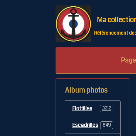
Ma collectio
Référencement des 
Page 
Album photos
Flottilles
3212
Escadrilles
849