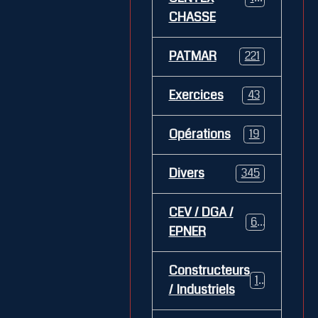
CHASSE
PATMAR
221
Exercices
43
Opérations
19
Divers
345
CEV / DGA /
62
EPNER
Constructeurs
127
/ Industriels