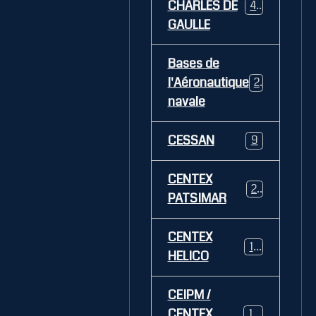
CHARLES DE
469
GAULLE
Bases de
l'Aéronautique
269
navale
CESSAN
9
CENTEX
21
PATSIMAR
CENTEX
14
HELICO
CEIPM /
CENTEX
108