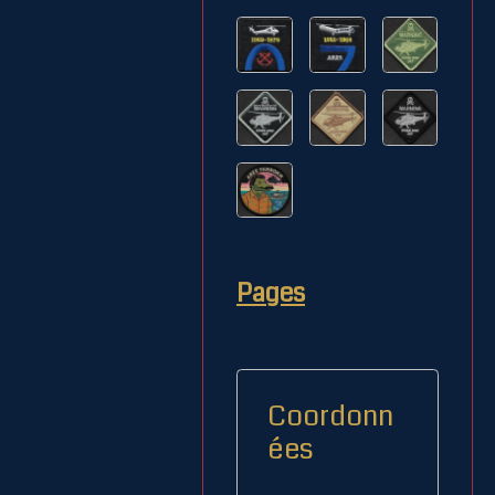
Pages
Coordonn
ées