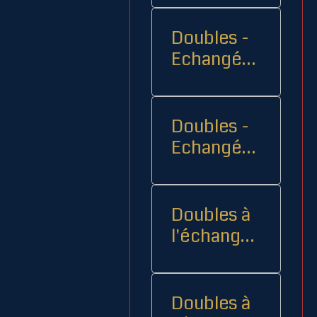
Doubles -
Echangés 1
- -
Doubles -
Echangés
2
Doubles à
l'échange
08
Doubles à