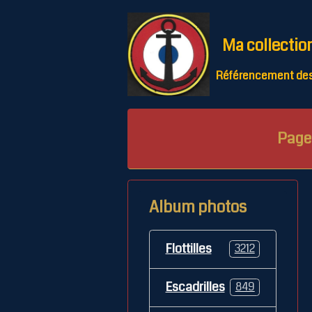
Ma collectio
Référencement des 
Page 
Album photos
Flottilles
3212
Escadrilles
849