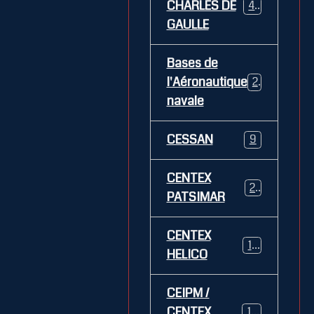
CHARLES DE
469
GAULLE
Bases de
l'Aéronautique
269
navale
CESSAN
9
CENTEX
21
PATSIMAR
CENTEX
14
HELICO
CEIPM /
CENTEX
108