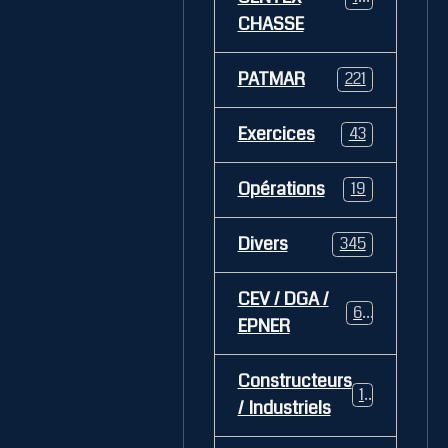
CHASSE
PATMAR
221
Exercices
43
Opérations
19
Divers
345
CEV / DGA /
62
EPNER
Constructeurs
127
/ Industriels