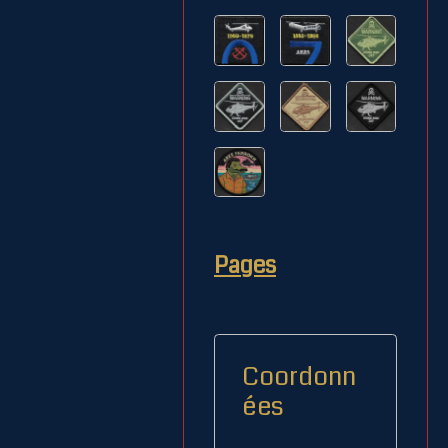
Pages
Coordonn
ées