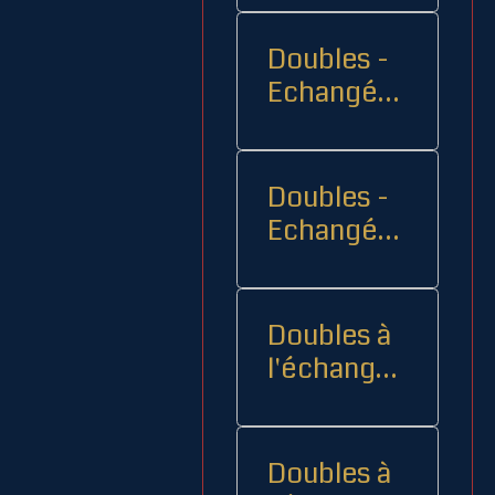
Doubles -
Echangés 1
- -
Doubles -
Echangés
2
Doubles à
l'échange
08
Doubles à