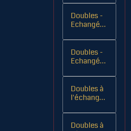
Doubles -
Echangés 1
- -
Doubles -
Echangés
2
Doubles à
l'échange
08
Doubles à