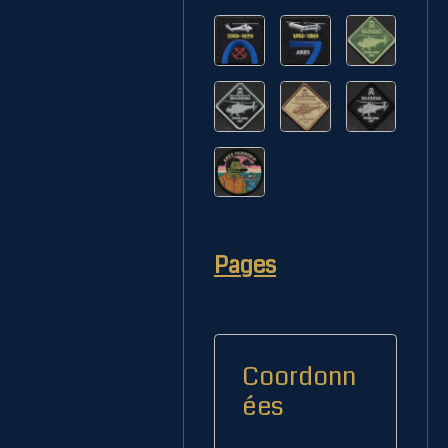
Pages
Coordonn
ées