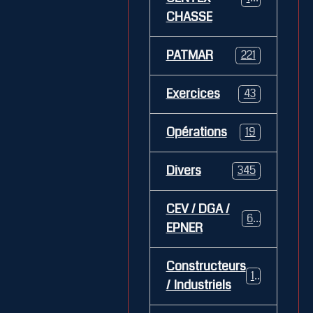
CHASSE
PATMAR
221
Exercices
43
Opérations
19
Divers
345
CEV / DGA /
62
EPNER
Constructeurs
127
/ Industriels