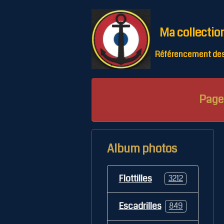
Ma collectio
Référencement des 
Page 
Album photos
Flottilles
3212
Escadrilles
849