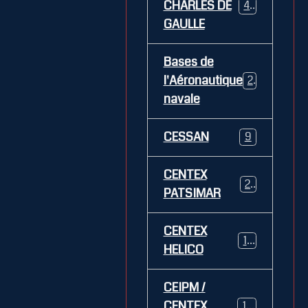
CHARLES DE
469
GAULLE
Bases de
l'Aéronautique
269
navale
CESSAN
9
CENTEX
21
PATSIMAR
CENTEX
14
HELICO
CEIPM /
CENTEX
108